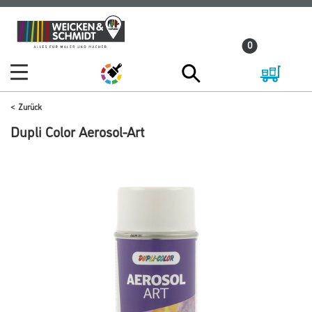
Zum
Zum
Inhalt
Navigationsmenü
0
springen
springen
Zurück
Dupli Color Aerosol-Art