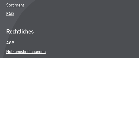
Sortiment
FAQ
Rechtliches
AGB
Nutzungsbedingungen
Logistik- und Servicepreisliste
Impressum
Datenschutz
Integrität
Kontakt
Follow Us