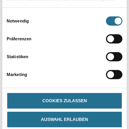
Umrechnungsfaktoren
haben oder die sie im Rahmen Ihrer Nutzung der Dienste
gesammelt haben.
Einwilligungsauswahl
Notwendig
Präferenzen
Statistiken
PRODUKTEIGENSCHAFTEN
Marketing
Verarbeitungszeit
Staubtrocken: 10 min, grifffest: 30 min, durchgetrocknet: 2 h,
überlackierbar: 24 h
COOKIES ZULASSEN
Verarbeitungstemp./Luftfeuchte
Arbeitstemperatur: 10 - 25 °C
AUSWAHL ERLAUBEN
Verbrauch