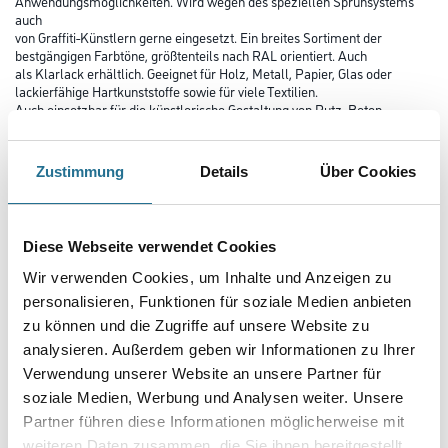
Anwendungsmöglichkeiten. Wird wegen des speziellen Sprühsystems
auch
von Graffiti-Künstlern gerne eingesetzt. Ein breites Sortiment der
bestgängigen Farbtöne, größtenteils nach RAL orientiert. Auch
als Klarlack erhältlich. Geeignet für Holz, Metall, Papier, Glas oder
lackierfähige Hartkunststoffe sowie für viele Textilien.
Auch einsetzbar für die künstlerische Gestaltung von Putz, Beton,
Naturstein.
Farbtonbezeichnung
Zustimmung
Details
Über Cookies
Diese Webseite verwendet Cookies
Glanzgrad
Wir verwenden Cookies, um Inhalte und Anzeigen zu
personalisieren, Funktionen für soziale Medien anbieten
Gebinde
zu können und die Zugriffe auf unsere Website zu
analysieren. Außerdem geben wir Informationen zu Ihrer
Verwendung unserer Website an unsere Partner für
soziale Medien, Werbung und Analysen weiter. Unsere
Partner führen diese Informationen möglicherweise mit
weiteren Daten zusammen, die Sie ihnen bereitgestellt