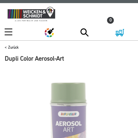
Zum
Zum
Inhalt
Navigationsmenü
0
springen
springen
Zurück
Dupli Color Aerosol-Art