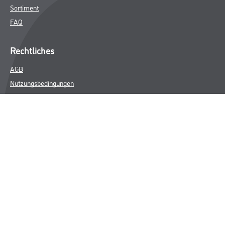
Sortiment
FAQ
Rechtliches
AGB
Nutzungsbedingungen
Logistik- und Servicepreisliste
Impressum
Datenschutz
Integrität
Kontakt
Follow Us