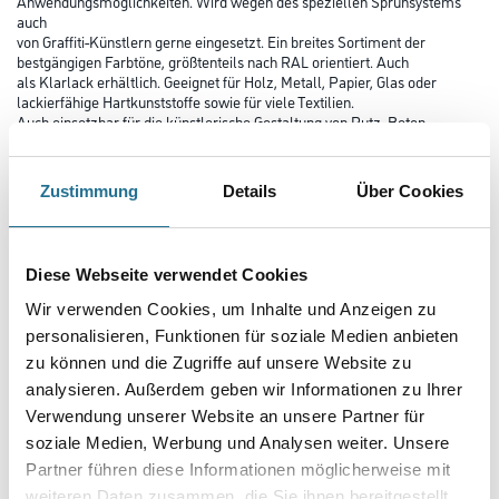
Anwendungsmöglichkeiten. Wird wegen des speziellen Sprühsystems
auch
von Graffiti-Künstlern gerne eingesetzt. Ein breites Sortiment der
bestgängigen Farbtöne, größtenteils nach RAL orientiert. Auch
als Klarlack erhältlich. Geeignet für Holz, Metall, Papier, Glas oder
lackierfähige Hartkunststoffe sowie für viele Textilien.
Auch einsetzbar für die künstlerische Gestaltung von Putz, Beton,
Naturstein.
Farbtonbezeichnung
Zustimmung
Details
Über Cookies
Diese Webseite verwendet Cookies
Glanzgrad
Wir verwenden Cookies, um Inhalte und Anzeigen zu
personalisieren, Funktionen für soziale Medien anbieten
Gebinde
zu können und die Zugriffe auf unsere Website zu
analysieren. Außerdem geben wir Informationen zu Ihrer
Verwendung unserer Website an unsere Partner für
soziale Medien, Werbung und Analysen weiter. Unsere
Partner führen diese Informationen möglicherweise mit
weiteren Daten zusammen, die Sie ihnen bereitgestellt