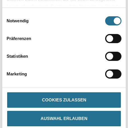
Umrechnungsfaktoren
haben oder die sie im Rahmen Ihrer Nutzung der Dienste
gesammelt haben.
Einwilligungsauswahl
Notwendig
Präferenzen
Statistiken
PRODUKTEIGENSCHAFTEN
Marketing
Verarbeitungszeit
Staubtrocken: 10 min, grifffest: 30 min, durchgetrocknet: 2 h,
überlackierbar: 24 h
COOKIES ZULASSEN
Verarbeitungstemp./Luftfeuchte
Arbeitstemperatur: 10 - 25 °C
AUSWAHL ERLAUBEN
Verbrauch