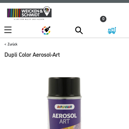
Zum
Zum
Inhalt
Navigationsmenü
0
springen
springen
Zurück
Dupli Color Aerosol-Art