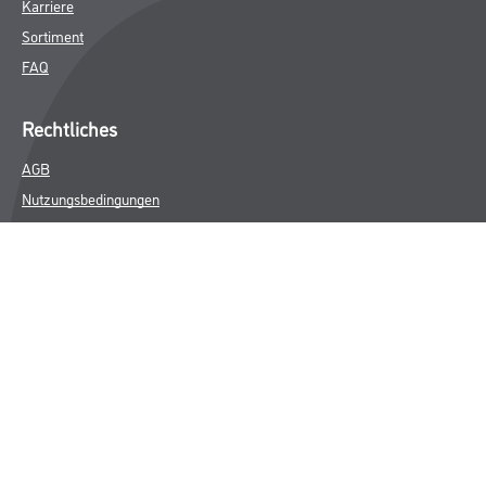
Karriere
Sortiment
FAQ
Rechtliches
AGB
Nutzungsbedingungen
Logistik- und Servicepreisliste
Impressum
Datenschutz
Integrität
Kontakt
Follow Us