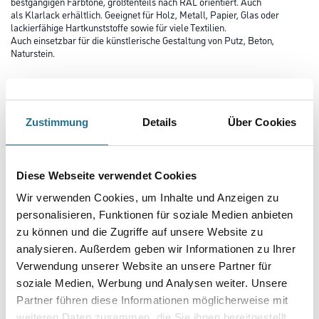
bestgängigen Farbtöne, größtenteils nach RAL orientiert. Auch
als Klarlack erhältlich. Geeignet für Holz, Metall, Papier, Glas oder
lackierfähige Hartkunststoffe sowie für viele Textilien.
Auch einsetzbar für die künstlerische Gestaltung von Putz, Beton,
Naturstein.
Farbtonbezeichnung
Zustimmung
Details
Über Cookies
Glanzgrad
Diese Webseite verwendet Cookies
Gebinde
Wir verwenden Cookies, um Inhalte und Anzeigen zu
personalisieren, Funktionen für soziale Medien anbieten
zu können und die Zugriffe auf unsere Website zu
analysieren. Außerdem geben wir Informationen zu Ihrer
Verwendung unserer Website an unsere Partner für
soziale Medien, Werbung und Analysen weiter. Unsere
Umrechnungsfaktoren
Partner führen diese Informationen möglicherweise mit
weiteren Daten zusammen, die Sie ihnen bereitgestellt