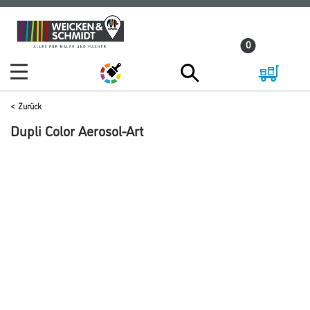
Zum
Zum
Inhalt
Navigationsmenü
0
springen
springen
Zurück
Dupli Color Aerosol-Art