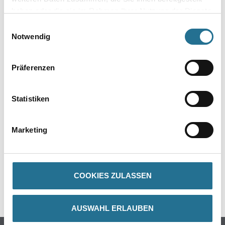
haben oder die sie im Rahmen Ihrer Nutzung der Dienste
gesammelt haben.
Einwilligungsauswahl
Notwendig
Präferenzen
PRODUKTEIGENSCHAFTEN
Statistiken
ZUSATZINFOS
Marketing
GEFAHRENHINWEISE
DATENBLÄTTER
COOKIES ZULASSEN
SPEZIFIKATIONEN
AUSWAHL ERLAUBEN