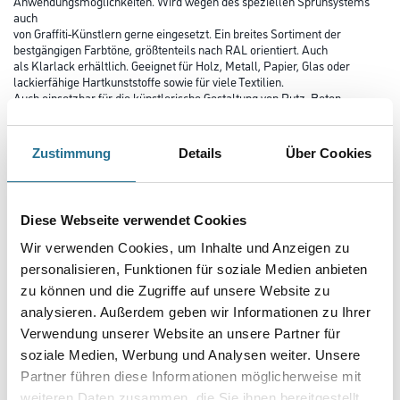
Anwendungsmöglichkeiten. Wird wegen des speziellen Sprühsystems
auch
von Graffiti-Künstlern gerne eingesetzt. Ein breites Sortiment der
bestgängigen Farbtöne, größtenteils nach RAL orientiert. Auch
als Klarlack erhältlich. Geeignet für Holz, Metall, Papier, Glas oder
lackierfähige Hartkunststoffe sowie für viele Textilien.
Auch einsetzbar für die künstlerische Gestaltung von Putz, Beton,
Naturstein.
Farbtonbezeichnung
Zustimmung
Details
Über Cookies
Diese Webseite verwendet Cookies
Glanzgrad
Wir verwenden Cookies, um Inhalte und Anzeigen zu
personalisieren, Funktionen für soziale Medien anbieten
Gebinde
zu können und die Zugriffe auf unsere Website zu
analysieren. Außerdem geben wir Informationen zu Ihrer
Verwendung unserer Website an unsere Partner für
soziale Medien, Werbung und Analysen weiter. Unsere
Partner führen diese Informationen möglicherweise mit
weiteren Daten zusammen, die Sie ihnen bereitgestellt