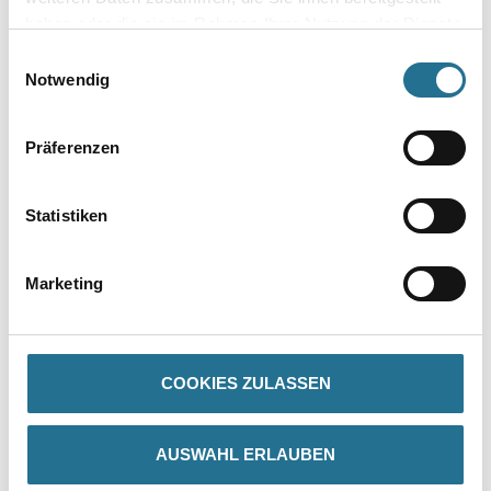
Umrechnungsfaktoren
haben oder die sie im Rahmen Ihrer Nutzung der Dienste
gesammelt haben.
Einwilligungsauswahl
Notwendig
Präferenzen
Statistiken
PRODUKTEIGENSCHAFTEN
Marketing
Verarbeitungszeit
Staubtrocken: 10 min, grifffest: 30 min, durchgetrocknet: 2 h,
überlackierbar: 24 h
COOKIES ZULASSEN
Verarbeitungstemp./Luftfeuchte
Arbeitstemperatur: 10 - 25 °C
AUSWAHL ERLAUBEN
Verbrauch