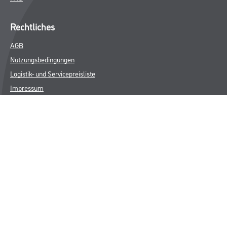
Rechtliches
AGB
Nutzungsbedingungen
Logistik- und Servicepreisliste
Impressum
Datenschutz
Integrität
Kontakt
Follow Us
© Copyright CMS Dienstleistungs-Gesellschaft
* NUR FÜR GEWERBLICHE KUNDEN. ALLE ANGEGEBENEN PREISE