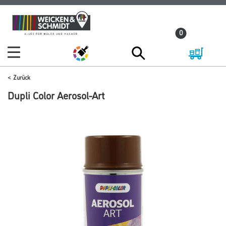
Zum
Zum
Inhalt
Navigationsmenü
0
springen
springen
Zurück
Dupli Color Aerosol-Art