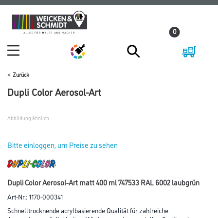
Zum
Zum
Inhalt
Navigationsmenü
0
springen
springen
Zurück
Dupli Color Aerosol-Art
Abbildung ähnlich
Bitte einloggen, um Preise zu sehen
Dupli Color Aerosol-Art matt 400 ml 747533 RAL 6002 laubgrün
Art-Nr.:
1170-000341
Schnelltrocknende acrylbasierende Qualität für zahlreiche