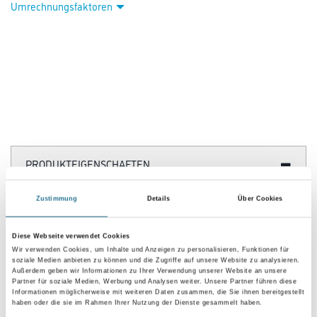
Umrechnungsfaktoren
PRODUKTEIGENSCHAFTEN
Zustimmung
Details
Über Cookies
Verarbeitungszeit
Staubtrocken: 10 min, grifffest: 30 min, durchgetrocknet: 2 h,
überlackierbar: 24 h
Diese Webseite verwendet Cookies
Wir verwenden Cookies, um Inhalte und Anzeigen zu personalisieren, Funktionen für
Verarbeitungstemp./Luftfeuchte
soziale Medien anbieten zu können und die Zugriffe auf unsere Website zu analysieren.
Außerdem geben wir Informationen zu Ihrer Verwendung unserer Website an unsere
Arbeitstemperatur: 10 - 25 °C
Partner für soziale Medien, Werbung und Analysen weiter. Unsere Partner führen diese
Informationen möglicherweise mit weiteren Daten zusammen, die Sie ihnen bereitgestellt
Verbrauch
haben oder die sie im Rahmen Ihrer Nutzung der Dienste gesammelt haben.