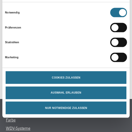
Ergiebigkeit: 0.8 - 1.5 m²
Einwilligungsauswahl
Notwendig
Gefahr
Präferenzen
ZUSATZINFOS
Statistiken
GEFAHRENHINWEISE
Marketing
DATENBLÄTTER
COOKIES ZULASSEN
SPEZIFIKATIONEN
AUSWAHL ERLAUBEN
Online-Shop
NUR NOTWENDIGE ZULASSEN
Farbe
WDV-Systeme