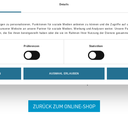
Details
gen zu personalisieren, Funktionen für soziale Medien anbieten zu können und die Zugriffe auf
 unserer Website an unsere Partner für soziale Medien, Werbung und Analysen weiter. Unsere Pa
 die Sie ihnen bereitgestellt haben oder die sie im Rahmen Ihrer Nutzung der Dienste gesamme
 ZWISCHENFALL IST
Präferenzen
Statistiken
seln schon an der Lösung und werden das Problem so schnell
N
AUSWAHL ERLAUBEN
in der Zwischenzeit unseren Online-Shop und lassen Sie sic
ZURÜCK ZUM ONLINE-SHOP