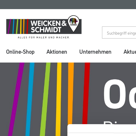
Zum
Zum
Inhalt
Navigationsmenü
springen
springen
Online-Shop
Aktionen
Unternehmen
Aktue