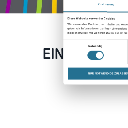
Zustimmung
Diese Webseite verwendet Cookies
Wir verwenden Cookies, um Inhalte und Anzei
geben wir Informationen zu Ihrer Verwendung
möglicherweise mit weiteren Daten zusammen,
Einwilligungsauswahl
EIN KLEINER
Notwendig
Keine Sorge, wir pin
NUR NOTWENDIGE ZULASSE
Erkunden Sie 