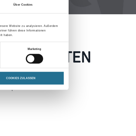
Über Cookies
 unsere Website zu analysieren. Außerdem
rtner führen diese Informationen
lt haben.
 AUFGETRETEN
Marketing
 wie möglich beheben.
COOKIES ZULASSEN
h inspirieren.