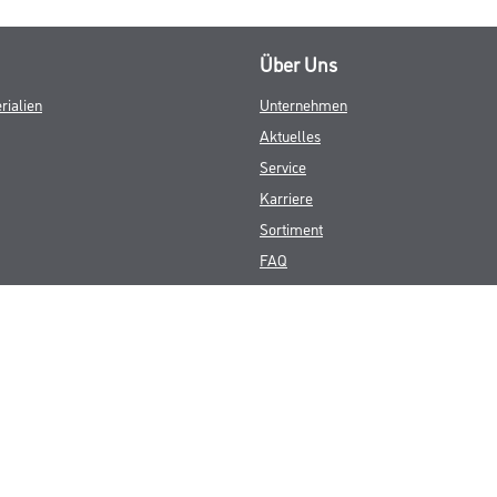
Über Uns
rialien
Unternehmen
Aktuelles
Service
Karriere
Sortiment
FAQ
© Copyright CMS Dienstleistungs-Gesellschaft
GEWERBLICHE KUNDEN. ALLE ANGEGEBENEN PREISE SIND ZZGL. GESETZL