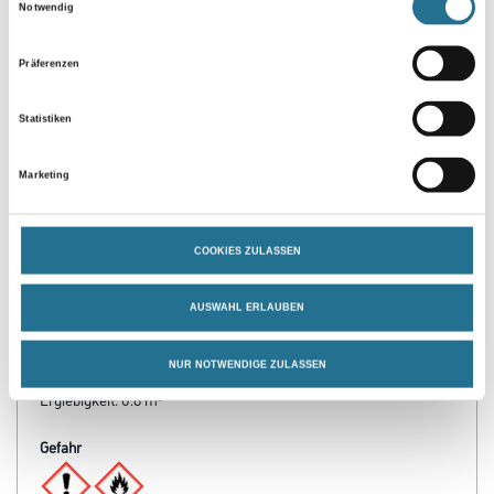
Notwendig
Präferenzen
Statistiken
PRODUKTEIGENSCHAFTEN
Marketing
Verarbeitungstemp./Luftfeuchte
COOKIES ZULASSEN
Arbeitstemperatur: 10 - 25 °C
Verarbeitungszeit
AUSWAHL ERLAUBEN
Grifffest: 30 min, durchgetrocknet: 2 - 4 h, überlackierbar: 2 - 4 h
NUR NOTWENDIGE ZULASSEN
Verbrauch
Ergiebigkeit: 0.8 m²
Gefahr