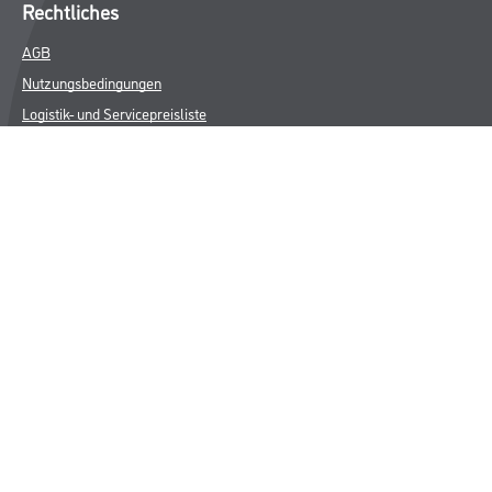
Rechtliches
AGB
Nutzungsbedingungen
Logistik- und Servicepreisliste
Impressum
Datenschutz
Integrität
Kontakt
Follow Us
© Copyright CMS Dienstleistungs-Gesellschaft
* NUR FÜR GEWERBLICHE KUNDEN. ALLE ANGEGEBENEN PREISE
SIND ZZGL. GESETZLICHER MWST.
**Punktestand wird innerhalb mehrerer Wochen aktualisiert.