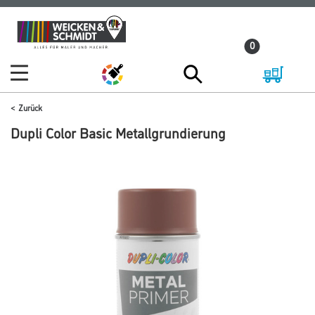
Zum
Zum
Inhalt
Navigationsmenü
0
springen
springen
Zurück
Dupli Color Basic Metallgrundierung