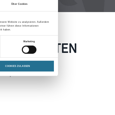
Über Cookies
 unsere Website zu analysieren. Außerdem
rtner führen diese Informationen
lt haben.
 AUFGETRETEN
Marketing
 wie möglich beheben.
COOKIES ZULASSEN
h inspirieren.