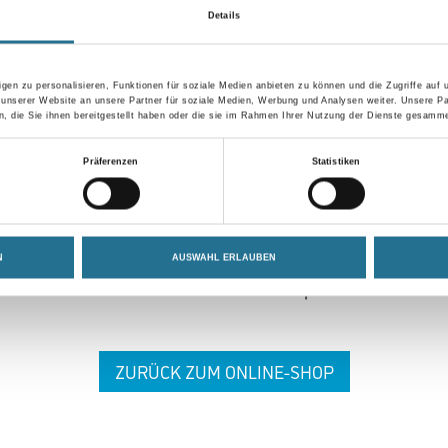
Details
gen zu personalisieren, Funktionen für soziale Medien anbieten zu können und die Zugriffe auf
 unserer Website an unsere Partner für soziale Medien, Werbung und Analysen weiter. Unsere Pa
 die Sie ihnen bereitgestellt haben oder die sie im Rahmen Ihrer Nutzung der Dienste gesamme
 ZWISCHENFALL IST
Präferenzen
Statistiken
seln schon an der Lösung und werden das Problem so schnell
N
AUSWAHL ERLAUBEN
in der Zwischenzeit unseren Online-Shop und lassen Sie sic
ZURÜCK ZUM ONLINE-SHOP