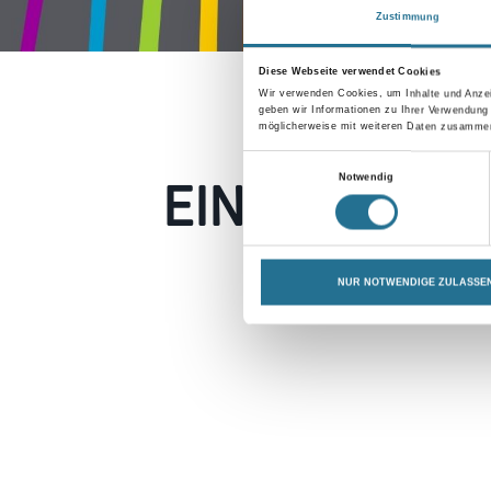
Zustimmung
Diese Webseite verwendet Cookies
Wir verwenden Cookies, um Inhalte und Anzei
geben wir Informationen zu Ihrer Verwendung
möglicherweise mit weiteren Daten zusammen,
Einwilligungsauswahl
EIN KLEINER
Notwendig
Keine Sorge, wir pin
NUR NOTWENDIGE ZULASSE
Erkunden Sie 