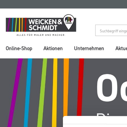
Zum
Zum
Inhalt
Navigationsmenü
springen
springen
Online-Shop
Aktionen
Unternehmen
Aktue