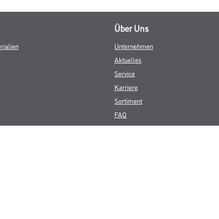
Über Uns
rialien
Unternehmen
Aktuelles
Service
Karriere
Sortiment
FAQ
© Copyright CMS Dienstleistungs-Gesellschaft
GEWERBLICHE KUNDEN. ALLE ANGEGEBENEN PREISE SIND ZZGL. GESETZL