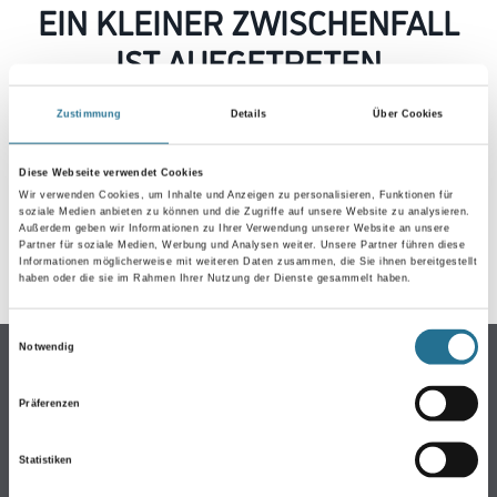
EIN KLEINER ZWISCHENFALL
IST AUFGETRETEN
Zustimmung
Details
Über Cookies
Keine Sorge, wir pinseln schon an der Lösung und
werden das Problem so schnell wie möglich beheben.
Erkunden Sie in der Zwischenzeit unseren Online-Shop
Diese Webseite verwendet Cookies
und lassen Sie sich inspirieren.
Wir verwenden Cookies, um Inhalte und Anzeigen zu personalisieren, Funktionen für
soziale Medien anbieten zu können und die Zugriffe auf unsere Website zu analysieren.
ZURÜCK ZUM ONLINE-SHOP
Außerdem geben wir Informationen zu Ihrer Verwendung unserer Website an unsere
Partner für soziale Medien, Werbung und Analysen weiter. Unsere Partner führen diese
Informationen möglicherweise mit weiteren Daten zusammen, die Sie ihnen bereitgestellt
haben oder die sie im Rahmen Ihrer Nutzung der Dienste gesammelt haben.
Einwilligungsauswahl
Notwendig
Online-Shop
Farbe
Präferenzen
WDV-Systeme
Trockenbau
Statistiken
Putze & Spachtelmassen