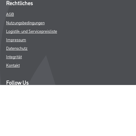
Rechtliches
AGB
Nutzungsbedingungen
Logistik- und Servicepreisliste
Impressum
Datenschutz
Integrität
Kontakt
Follow Us
© Copyright CMS Dienstleistungs-Gesellschaft
* NUR FÜR GEWERBLICHE KUNDEN. ALLE ANGEGEBENEN PREISE
SIND ZZGL. GESETZLICHER MWST.
**Punktestand wird innerhalb mehrerer Wochen aktualisiert.