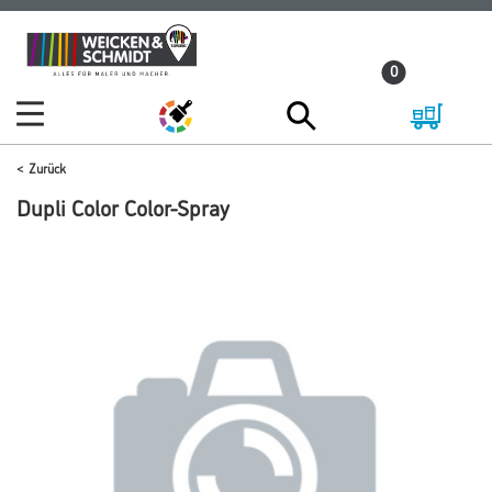
Zum
Zum
Inhalt
Navigationsmenü
0
springen
springen
Zurück
Dupli Color Color-Spray