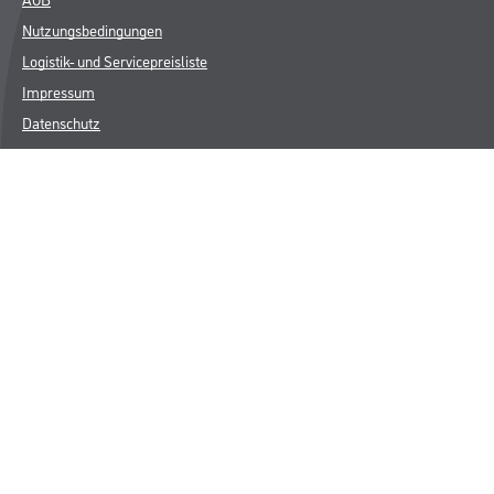
Nutzungsbedingungen
Logistik- und Servicepreisliste
Impressum
Datenschutz
Integrität
Kontakt
Follow Us
© Copyright CMS Dienstleistungs-Gesellschaft
* NUR FÜR GEWERBLICHE KUNDEN. ALLE ANGEGEBENEN PREISE
SIND ZZGL. GESETZLICHER MWST.
**Punktestand wird innerhalb mehrerer Wochen aktualisiert.