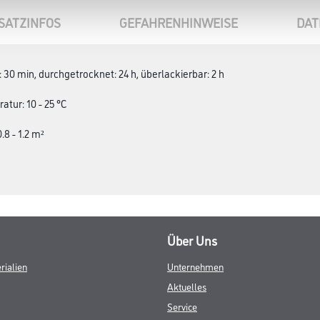
SATZINFOS
GEFAHRENHINWEISE
DAT
 30 min, durchgetrocknet: 24 h, überlackierbar: 2 h
tur: 10 - 25 °C
.8 - 1.2 m²
Über Uns
rialien
Unternehmen
Aktuelles
Service