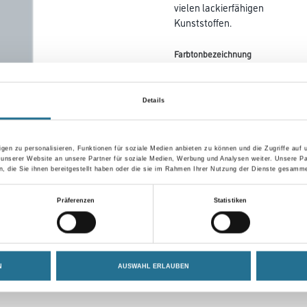
vielen lackierfähigen
Kunststoffen.
Farbtonbezeichnung
Details
Gebinde
gen zu personalisieren, Funktionen für soziale Medien anbieten zu können und die Zugriffe auf
 unserer Website an unsere Partner für soziale Medien, Werbung und Analysen weiter. Unsere Pa
 die Sie ihnen bereitgestellt haben oder die sie im Rahmen Ihrer Nutzung der Dienste gesamme
Umrechnungsfaktoren
Präferenzen
Statistiken
N
AUSWAHL ERLAUBEN