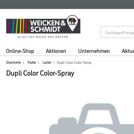
Zum
Zum
Inhalt
Navigationsmenü
springen
springen
Online-Shop
Aktionen
Unternehmen
Aktue
Startseite
Farbe
Lacke
Dupli Color Color-Spray
Dupli Color Color-Spray