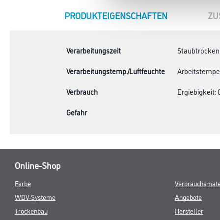
CURRENT
PRODUKTEIGENSCHAFTEN
ZU
TAB:
Verarbeitungszeit
Staubtrocken:
Verarbeitungstemp./Luftfeuchte
Arbeitstempera
Verbrauch
Ergiebigkeit: 0
Gefahr
Online-Shop
Farbe
Verbrauchsmate
WDV-Systeme
Angebote
Trockenbau
Hersteller