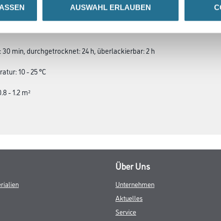
LASSEN
AUSWAHL ERLAUBEN
C
SATZINFOS
GEFAHRENHINWEISE
DAT
 30 min, durchgetrocknet: 24 h, überlackierbar: 2 h
tur: 10 - 25 °C
.8 - 1.2 m²
Über Uns
rialien
Unternehmen
Aktuelles
Service