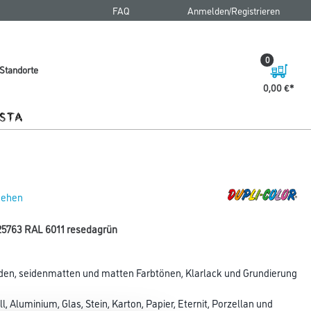
FAQ
Anmelden/Registrieren
0
Standorte
0,00 €
 sehen
625763 RAL 6011 resedagrün
den, seidenmatten und matten Farbtönen, Klarlack und Grundierung
l, Aluminium, Glas, Stein, Karton, Papier, Eternit, Porzellan und