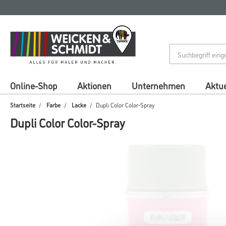
Zum
Zum
Inhalt
Navigationsmenü
springen
springen
Online-Shop
Aktionen
Unternehmen
Aktue
Startseite
Farbe
Lacke
Dupli Color Color-Spray
Dupli Color Color-Spray