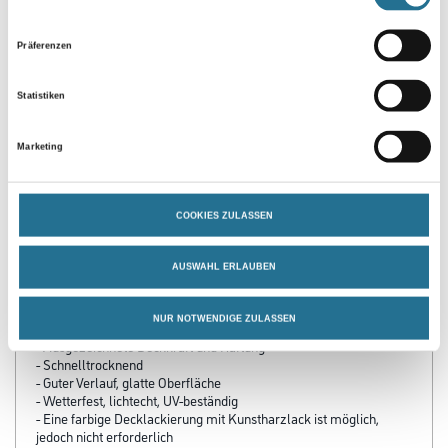
Präferenzen
Statistiken
PRODUKTEIGENSCHAFTEN
Marketing
Verarbeitungszeit
Staubtrocken: 20 min, grifffest: 2 h, durchgetrocknet: 24 h,
COOKIES ZULASSEN
überlackierbar: 24 h
Produkteigenschaft
AUSWAHL ERLAUBEN
- Hochwertige Kunstharz-Qualität
- Sehr gute Korrosionsschutzeigenschaften, keine Grundierung
NUR NOTWENDIGE ZULASSEN
erforderlich
- Ausgezeichnete Deckkraft und Haftung
- Schnelltrocknend
- Guter Verlauf, glatte Oberfläche
- Wetterfest, lichtecht, UV-beständig
- Eine farbige Decklackierung mit Kunstharzlack ist möglich,
jedoch nicht erforderlich