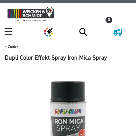
Zum
Zum
Inhalt
Navigationsmenü
0
springen
springen
Zurück
Dupli Color Effekt-Spray Iron Mica Spray