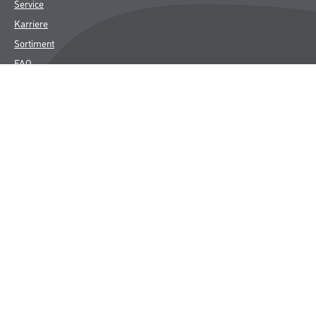
Service
Karriere
Sortiment
FAQ
Rechtliches
AGB
Nutzungsbedingungen
Logistik- und Servicepreisliste
Impressum
Datenschutz
Integrität
Kontakt
Follow Us