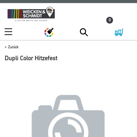
Zum
Zum
Inhalt
Navigationsmenü
0
springen
springen
Zurück
Dupli Color Hitzefest