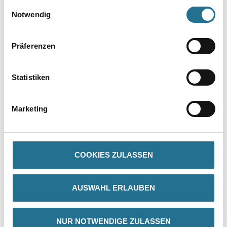
gesammelt haben.
Einwilligungsauswahl
Notwendig
Präferenzen
PRODUKTEIGENSCHAFTEN
Statistiken
Verarbeitungstemp./Luftfeuchte
Arbeitstemperatur: 10 - 25 °C
Marketing
Verarbeitungszeit
Grifffest: 60 min
Verbrauch
COOKIES ZULASSEN
Ergiebigkeit: 1.5 m²
Gefahr
AUSWAHL ERLAUBEN
NUR NOTWENDIGE ZULASSEN