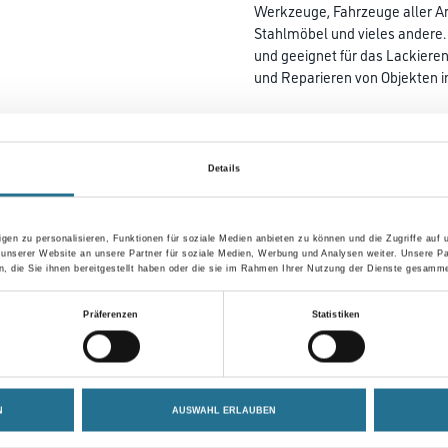
Werkzeuge, Fahrzeuge aller Art
Stahlmöbel und vieles andere. 
und geeignet für das Lackiere
und Reparieren von Objekten 
Farbtonbezeichnung
Details
Gebinde
gen zu personalisieren, Funktionen für soziale Medien anbieten zu können und die Zugriffe auf
 unserer Website an unsere Partner für soziale Medien, Werbung und Analysen weiter. Unsere Pa
 die Sie ihnen bereitgestellt haben oder die sie im Rahmen Ihrer Nutzung der Dienste gesamme
Umrechnungsfaktoren
Präferenzen
Statistiken
N
AUSWAHL ERLAUBEN