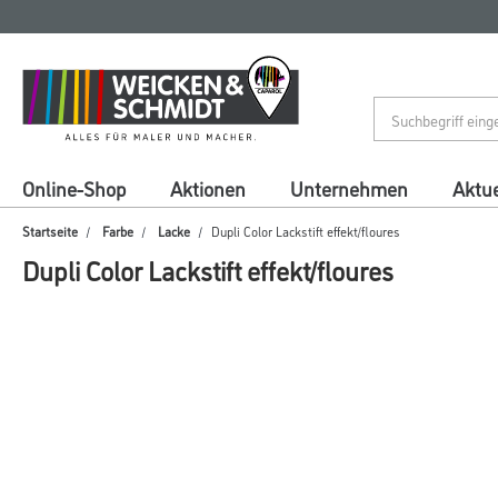
Zum
Zum
Inhalt
Navigationsmenü
springen
springen
Online-Shop
Aktionen
Unternehmen
Aktue
Startseite
Farbe
Lacke
Dupli Color Lackstift effekt/floures
Dupli Color Lackstift effekt/floures