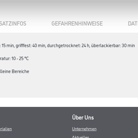
SATZINFOS
GEFAHRENHINWEISE
DAT
15 min, grifffest: 40 min, durchgetrocknet: 24 h, überlackierbar: 30 min
tur: 10 - 25 °C
 Kleine Bereiche
Über Uns
rialien
Unternehmen
Aktuelles