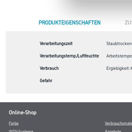
CURRENT
PRODUKTEIGENSCHAFTEN
ZU
TAB:
Verarbeitungszeit
Staubtrocken: 
Verarbeitungstemp./Luftfeuchte
Arbeitstempera
Verbrauch
Ergiebigkeit:
Gefahr
Online-Shop
Farbe
Verbrauchsmate
WDV-Systeme
Angebote