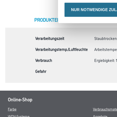
NUR NOTWENDIGE ZU
CURRENT
PRODUKTEIGENSCHAFTEN
ZU
TAB:
Verarbeitungszeit
Staubtrocken: 
Verarbeitungstemp./Luftfeuchte
Arbeitstempera
Verbrauch
Ergiebigkeit: 1
Gefahr
Online-Shop
Farbe
Verbrauchsmate
WDV-Systeme
Angebote