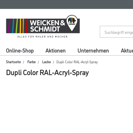
Zum
Zum
Inhalt
Navigationsmenü
springen
springen
Online-Shop
Aktionen
Unternehmen
Aktue
Startseite
Farbe
Lacke
Dupli Color RAL-Acryl-Spray
Dupli Color RAL-Acryl-Spray