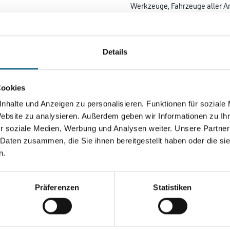
Werkzeuge, Fahrzeuge aller Art
Stahlmöbel und vieles andere. 
und geeignet für das Lackiere
und Reparieren von Objekten 
Details
Farbtonbezeichnung
Cookies
Gebinde
nhalte und Anzeigen zu personalisieren, Funktionen für soziale
Website zu analysieren. Außerdem geben wir Informationen zu I
r soziale Medien, Werbung und Analysen weiter. Unsere Partner
 Daten zusammen, die Sie ihnen bereitgestellt haben oder die s
n.
Umrechnungsfaktoren
Präferenzen
Statistiken