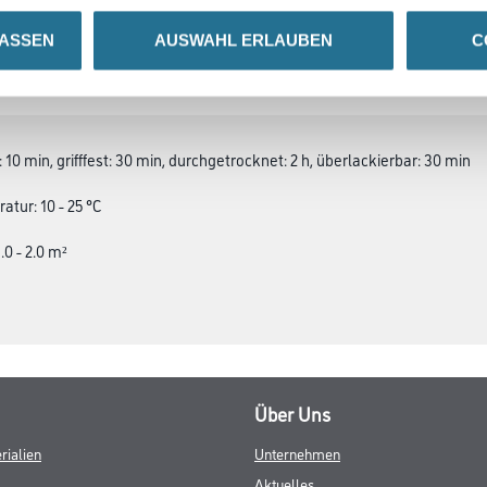
LASSEN
AUSWAHL ERLAUBEN
C
SATZINFOS
GEFAHRENHINWEISE
DAT
10 min, grifffest: 30 min, durchgetrocknet: 2 h, überlackierbar: 30 min
tur: 10 - 25 °C
.0 - 2.0 m²
Über Uns
rialien
Unternehmen
Aktuelles