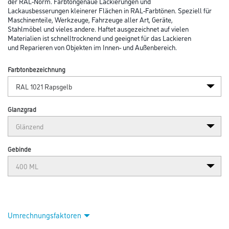
Abbildung ähnlich
Bitte einloggen, um Preise zu sehen
Dupli Color RAL-Acryl-Spray glz 400 ml 349522 RAL 1021 rapsgelb
Art-Nr.:
1170-000361
Hochwertiger, schnelltrocknender Acryl-Lack in Standardfarbtönen nach