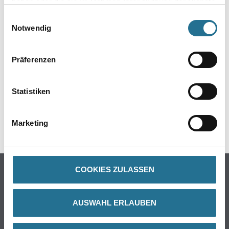
haben oder die sie im Rahmen Ihrer Nutzung der Dienste
gesammelt haben.
Einwilligungsauswahl
Notwendig
Präferenzen
Statistiken
PRODUKTEIGENSCHAFTEN
Marketing
Verarbeitungszeit
Staubtrocken: 10 min, grifffest: 30 min, durchgetrocknet: 2 h,
überlackierbar: 30 min
Verarbeitungstemp./Luftfeuchte
COOKIES ZULASSEN
Arbeitstemperatur: 10 - 25 °C
Verbrauch
AUSWAHL ERLAUBEN
Ergiebigkeit: 1.0 - 2.0 m²