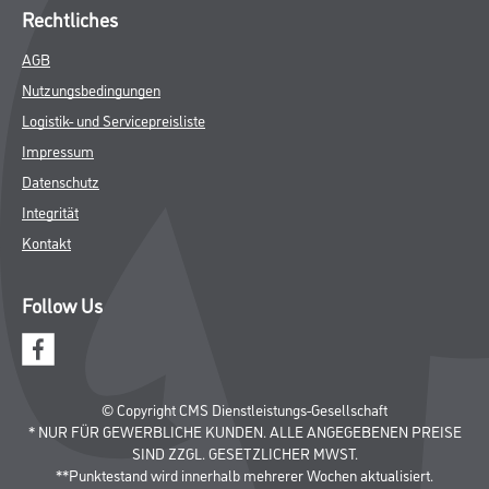
Putze & Spachtelmassen
Bodenbeläge
Wand- & Deckenbeläge
Werkzeug & Maschinen
Verbrauchsmaterialien
Angebote
Hersteller
Über Uns
Unternehmen
Aktuelles
Service
Karriere
Sortiment
FAQ