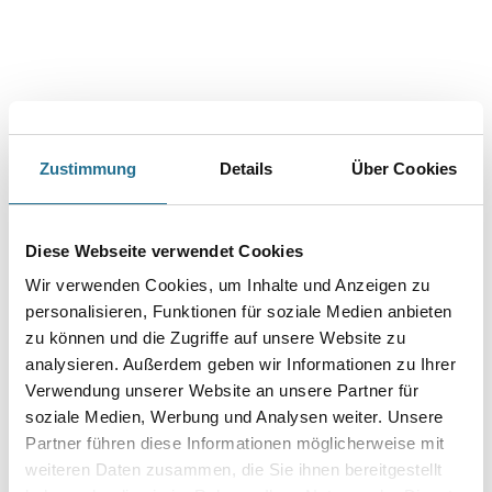
der RAL-Norm. Farbtongenaue Lackierungen und
Lackausbesserungen kleinerer Flächen in RAL-Farbtönen. Speziell für
Maschinenteile, Werkzeuge, Fahrzeuge aller Art, Geräte,
Stahlmöbel und vieles andere. Haftet ausgezeichnet auf vielen
Materialien ist schnelltrocknend und geeignet für das Lackieren
und Reparieren von Objekten im Innen- und Außenbereich.
Farbtonbezeichnung
Zustimmung
Details
Über Cookies
Glanzgrad
Diese Webseite verwendet Cookies
Wir verwenden Cookies, um Inhalte und Anzeigen zu
personalisieren, Funktionen für soziale Medien anbieten
Gebinde
zu können und die Zugriffe auf unsere Website zu
analysieren. Außerdem geben wir Informationen zu Ihrer
Verwendung unserer Website an unsere Partner für
soziale Medien, Werbung und Analysen weiter. Unsere
Partner führen diese Informationen möglicherweise mit
Umrechnungsfaktoren
weiteren Daten zusammen, die Sie ihnen bereitgestellt