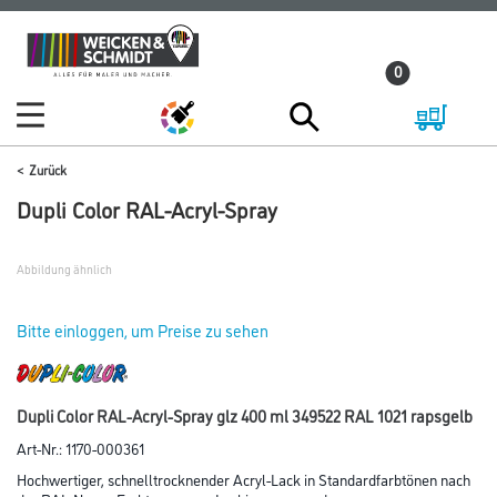
Zum
Zum
Inhalt
Navigationsmenü
0
springen
springen
Zurück
Dupli Color RAL-Acryl-Spray