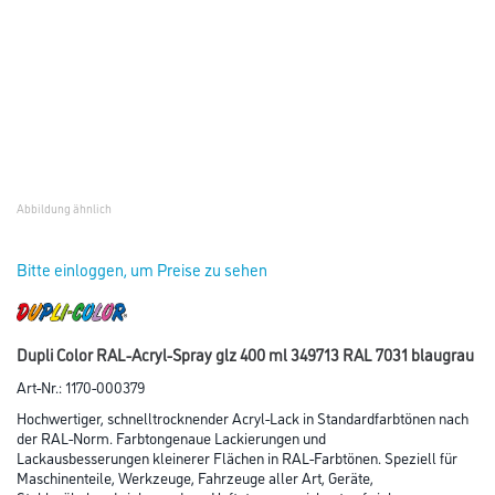
der RAL-Norm. Farbtongenaue Lackierungen und
Lackausbesserungen kleinerer Flächen in RAL-Farbtönen. Speziell für
Maschinenteile, Werkzeuge, Fahrzeuge aller Art, Geräte,
Stahlmöbel und vieles andere. Haftet ausgezeichnet auf vielen
Materialien ist schnelltrocknend und geeignet für das Lackieren
und Reparieren von Objekten im Innen- und Außenbereich.
Farbtonbezeichnung
Glanzgrad
Gebinde
Umrechnungsfaktoren