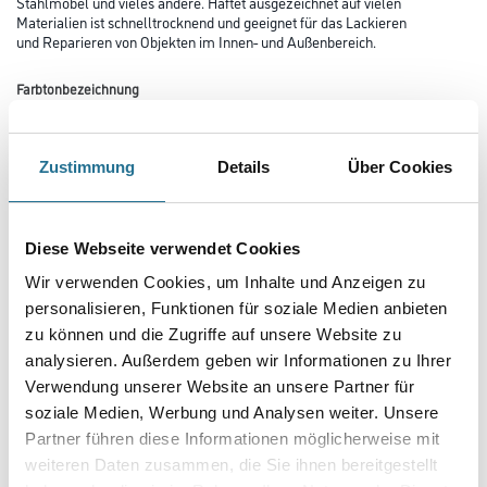
Zustimmung
Details
Über Cookies
PRODUKTEIGENSCHAFTEN
Diese Webseite verwendet Cookies
Verarbeitungszeit
Wir verwenden Cookies, um Inhalte und Anzeigen zu
Staubtrocken: 10 min, grifffest: 30 min, durchgetrocknet: 2 h,
personalisieren, Funktionen für soziale Medien anbieten
überlackierbar: 30 min
zu können und die Zugriffe auf unsere Website zu
Verarbeitungstemp./Luftfeuchte
analysieren. Außerdem geben wir Informationen zu Ihrer
Arbeitstemperatur: 10 - 25 °C
Verwendung unserer Website an unsere Partner für
soziale Medien, Werbung und Analysen weiter. Unsere
Verbrauch
Partner führen diese Informationen möglicherweise mit
Ergiebigkeit: 1.0 - 2.0 m²
weiteren Daten zusammen, die Sie ihnen bereitgestellt