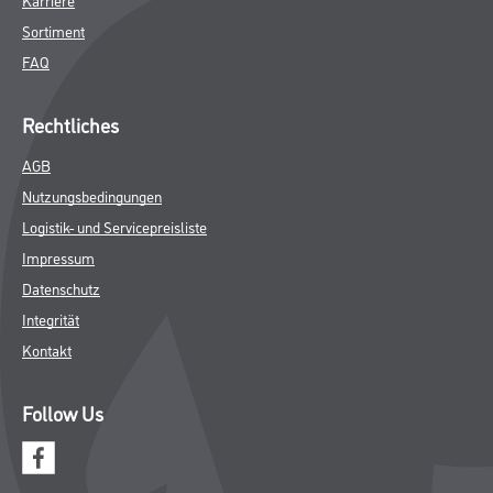
Rechtliches
AGB
Nutzungsbedingungen
Logistik- und Servicepreisliste
Impressum
Datenschutz
Integrität
Kontakt
Follow Us
© Copyright CMS Dienstleistungs-Gesellschaft
* NUR FÜR GEWERBLICHE KUNDEN. ALLE ANGEGEBENEN PREISE
SIND ZZGL. GESETZLICHER MWST.
**Punktestand wird innerhalb mehrerer Wochen aktualisiert.