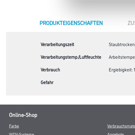
CURRENT
PRODUKTEIGENSCHAFTEN
ZU
TAB:
Verarbeitungszeit
Staubtrocken: 
Verarbeitungstemp./Luftfeuchte
Arbeitstempera
Verbrauch
Ergiebigkeit: 1
Gefahr
Online-Shop
Farbe
Verbrauchsmate
WDV-Systeme
Angebote