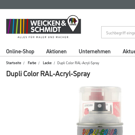
Zum
Zum
Inhalt
Navigationsmenü
springen
springen
Online-Shop
Aktionen
Unternehmen
Aktue
Startseite
Farbe
Lacke
Dupli Color RAL-Acryl-Spray
Dupli Color RAL-Acryl-Spray