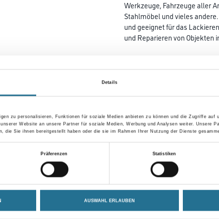
Werkzeuge, Fahrzeuge aller Art
Stahlmöbel und vieles andere. 
und geeignet für das Lackiere
und Reparieren von Objekten 
Farbtonbezeichnung
Details
Gebinde
gen zu personalisieren, Funktionen für soziale Medien anbieten zu können und die Zugriffe auf
 unserer Website an unsere Partner für soziale Medien, Werbung und Analysen weiter. Unsere Pa
 die Sie ihnen bereitgestellt haben oder die sie im Rahmen Ihrer Nutzung der Dienste gesamme
Umrechnungsfaktoren
Präferenzen
Statistiken
N
AUSWAHL ERLAUBEN