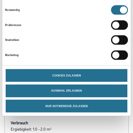
Einwilligungsauswahl
Notwendig
Präferenzen
Statistiken
Marketing
PRODUKTEIGENSCHAFTEN
COOKIES ZULASSEN
Verarbeitungszeit
Staubtrocken: 10 min, grifffest: 30 min, durchgetrocknet: 2 h,
überlackierbar: 30 min
AUSWAHL ERLAUBEN
Verarbeitungstemp./Luftfeuchte
NUR NOTWENDIGE ZULASSEN
Arbeitstemperatur: 10 - 25 °C
Verbrauch
Ergiebigkeit: 1.0 - 2.0 m²