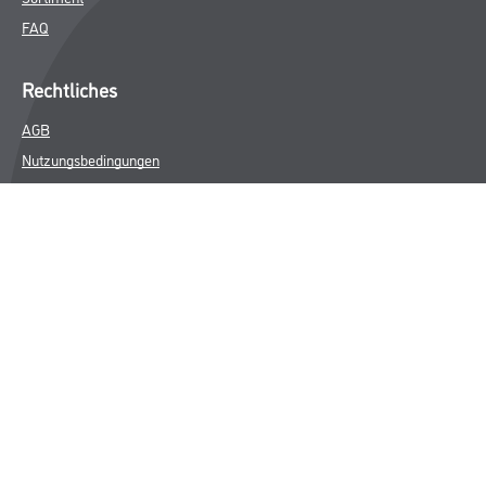
FAQ
Rechtliches
AGB
Nutzungsbedingungen
Logistik- und Servicepreisliste
Impressum
Datenschutz
Integrität
Kontakt
Follow Us
© Copyright CMS Dienstleistungs-Gesellschaft