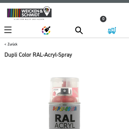
Zum
Zum
Inhalt
Navigationsmenü
0
springen
springen
Zurück
Dupli Color RAL-Acryl-Spray