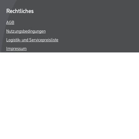
Rechtliches
AGB
Nutzungsbedingungen
Logistik- und Servicepreisliste
Impressum
Datenschutz
Integrität
Kontakt
Follow Us
© Copyright CMS Dienstleistungs-Gesellschaft
* NUR FÜR GEWERBLICHE KUNDEN. ALLE ANGEGEBENEN PREISE
SIND ZZGL. GESETZLICHER MWST.