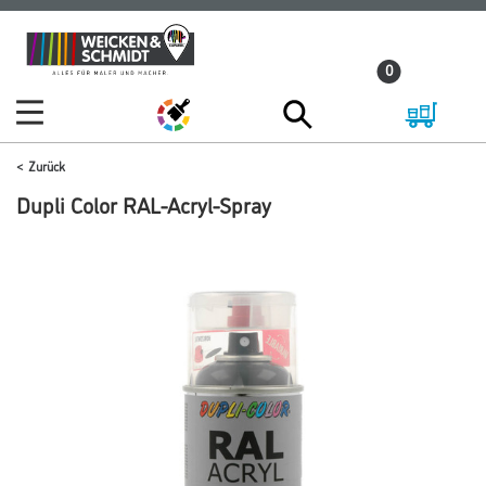
Zum
Zum
Inhalt
Navigationsmenü
0
springen
springen
Zurück
Dupli Color RAL-Acryl-Spray