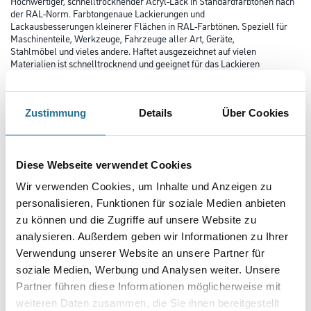
Hochwertiger, schnelltrocknender Acryl-Lack in Standardfarbtönen nach
der RAL-Norm. Farbtongenaue Lackierungen und
Lackausbesserungen kleinerer Flächen in RAL-Farbtönen. Speziell für
Maschinenteile, Werkzeuge, Fahrzeuge aller Art, Geräte,
Stahlmöbel und vieles andere. Haftet ausgezeichnet auf vielen
Materialien ist schnelltrocknend und geeignet für das Lackieren
und Reparieren von Objekten im Innen- und Außenbereich.
Farbtonbezeichnung
Zustimmung
Details
Über Cookies
Glanzgrad
Diese Webseite verwendet Cookies
Wir verwenden Cookies, um Inhalte und Anzeigen zu
personalisieren, Funktionen für soziale Medien anbieten
Gebinde
zu können und die Zugriffe auf unsere Website zu
analysieren. Außerdem geben wir Informationen zu Ihrer
Verwendung unserer Website an unsere Partner für
soziale Medien, Werbung und Analysen weiter. Unsere
Partner führen diese Informationen möglicherweise mit
Umrechnungsfaktoren
weiteren Daten zusammen, die Sie ihnen bereitgestellt