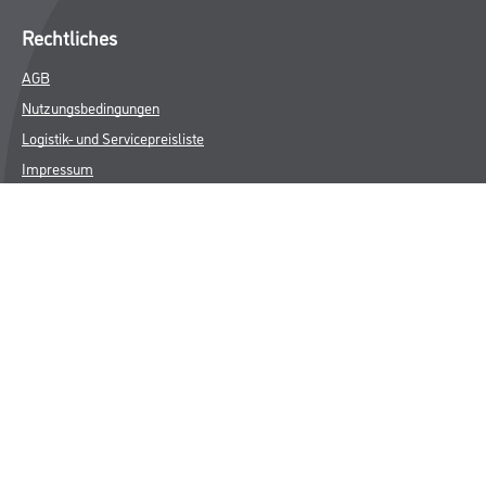
Rechtliches
AGB
Nutzungsbedingungen
Logistik- und Servicepreisliste
Impressum
Datenschutz
Integrität
Kontakt
Follow Us
© Copyright CMS Dienstleistungs-Gesellschaft
* NUR FÜR GEWERBLICHE KUNDEN. ALLE ANGEGEBENEN PREISE
SIND ZZGL. GESETZLICHER MWST.