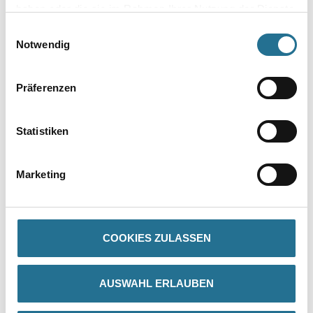
haben oder die sie im Rahmen Ihrer Nutzung der Dienste
gesammelt haben.
Einwilligungsauswahl
Notwendig
Präferenzen
Statistiken
PRODUKTEIGENSCHAFTEN
Marketing
Verarbeitungszeit
Staubtrocken: 10 min, grifffest: 30 min, durchgetrocknet: 2 h,
überlackierbar: 30 min
COOKIES ZULASSEN
Verarbeitungstemp./Luftfeuchte
Arbeitstemperatur: 10 - 25 °C
AUSWAHL ERLAUBEN
Verbrauch
Ergiebigkeit: 1.0 - 2.0 m²