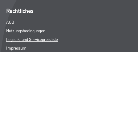
Rechtliches
AGB
Nutzungsbedingungen
Logistik- und Servicepreisliste
Impressum
Datenschutz
Integrität
Kontakt
Follow Us
© Copyright CMS Dienstleistungs-Gesellschaft
* NUR FÜR GEWERBLICHE KUNDEN. ALLE ANGEGEBENEN PREISE
SIND ZZGL. GESETZLICHER MWST.