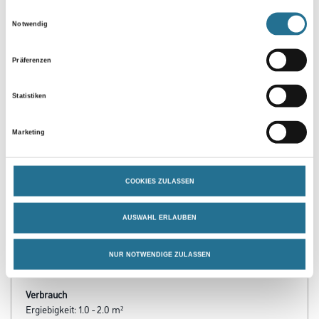
Einwilligungsauswahl
Notwendig
Präferenzen
Statistiken
Marketing
PRODUKTEIGENSCHAFTEN
COOKIES ZULASSEN
Verarbeitungszeit
Staubtrocken: 10 min, grifffest: 30 min, durchgetrocknet: 2 h,
überlackierbar: 30 min
AUSWAHL ERLAUBEN
Verarbeitungstemp./Luftfeuchte
NUR NOTWENDIGE ZULASSEN
Arbeitstemperatur: 10 - 25 °C
Verbrauch
Ergiebigkeit: 1.0 - 2.0 m²