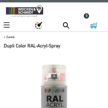
Zum
Zum
Inhalt
Navigationsmenü
0
springen
springen
Zurück
Dupli Color RAL-Acryl-Spray