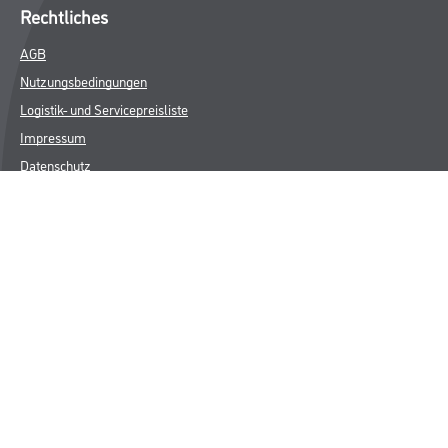
Rechtliches
AGB
Nutzungsbedingungen
Logistik- und Servicepreisliste
Impressum
Datenschutz
Integrität
Kontakt
Follow Us
© Copyright CMS Dienstleistungs-Gesellschaft
* NUR FÜR GEWERBLICHE KUNDEN. ALLE ANGEGEBENEN PREISE
SIND ZZGL. GESETZLICHER MWST.
**Punktestand wird innerhalb mehrerer Wochen aktualisiert.