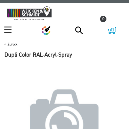
Zum
Zum
Inhalt
Navigationsmenü
0
springen
springen
Zurück
Dupli Color RAL-Acryl-Spray