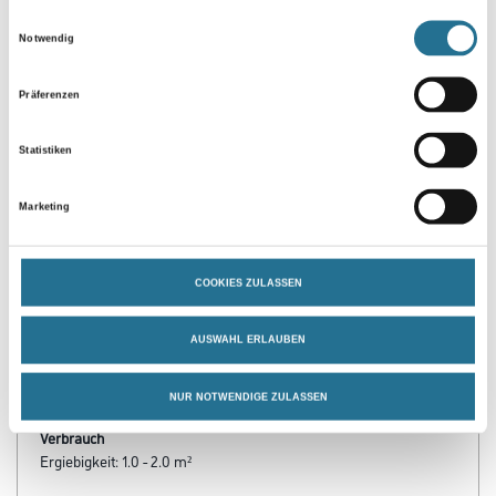
Einwilligungsauswahl
Notwendig
Präferenzen
Statistiken
Marketing
PRODUKTEIGENSCHAFTEN
Verarbeitungszeit
COOKIES ZULASSEN
Staubtrocken: 10 min, grifffest: 30 min, durchgetrocknet: 2 h,
überlackierbar: 30 min
AUSWAHL ERLAUBEN
Verarbeitungstemp./Luftfeuchte
Arbeitstemperatur: 10 - 25 °C
NUR NOTWENDIGE ZULASSEN
Verbrauch
Ergiebigkeit: 1.0 - 2.0 m²