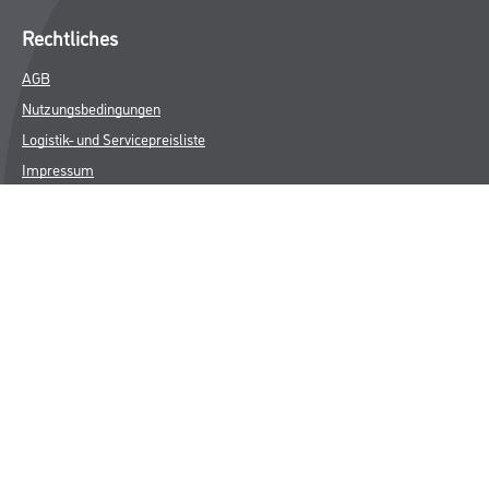
Rechtliches
AGB
Nutzungsbedingungen
Logistik- und Servicepreisliste
Impressum
Datenschutz
Integrität
Kontakt
Follow Us
© Copyright CMS Dienstleistungs-Gesellschaft
* NUR FÜR GEWERBLICHE KUNDEN. ALLE ANGEGEBENEN PREISE
SIND ZZGL. GESETZLICHER MWST.