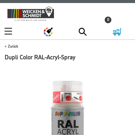
Zum
Zum
Inhalt
Navigationsmenü
0
springen
springen
Zurück
Dupli Color RAL-Acryl-Spray