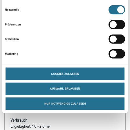
Einwilligungsauswahl
Notwendig
Präferenzen
Statistiken
Marketing
PRODUKTEIGENSCHAFTEN
COOKIES ZULASSEN
Verarbeitungszeit
Staubtrocken: 10 min, grifffest: 30 min, durchgetrocknet: 2 h,
überlackierbar: 30 min
AUSWAHL ERLAUBEN
Verarbeitungstemp./Luftfeuchte
NUR NOTWENDIGE ZULASSEN
Arbeitstemperatur: 10 - 25 °C
Verbrauch
Ergiebigkeit: 1.0 - 2.0 m²