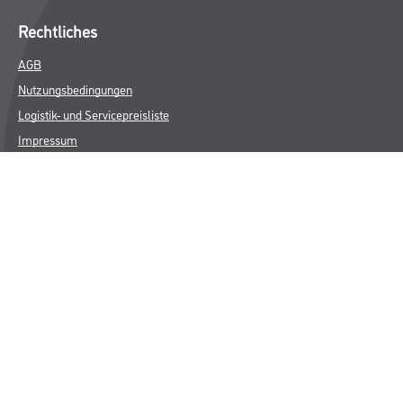
Rechtliches
AGB
Nutzungsbedingungen
Logistik- und Servicepreisliste
Impressum
Datenschutz
Integrität
Kontakt
Follow Us
© Copyright CMS Dienstleistungs-Gesellschaft
* NUR FÜR GEWERBLICHE KUNDEN. ALLE ANGEGEBENEN PREISE
SIND ZZGL. GESETZLICHER MWST.