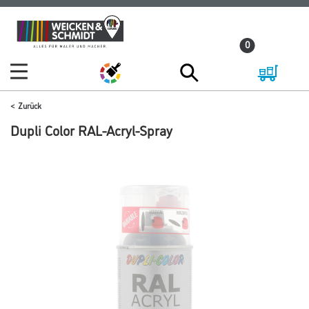
Zum
Zum
Inhalt
Navigationsmenü
0
springen
springen
Zurück
Dupli Color RAL-Acryl-Spray