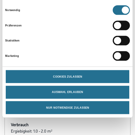
Einwilligungsauswahl
Notwendig
Präferenzen
Statistiken
Marketing
PRODUKTEIGENSCHAFTEN
COOKIES ZULASSEN
Verarbeitungszeit
Staubtrocken: 10 min, grifffest: 30 min, durchgetrocknet: 2 h,
überlackierbar: 30 min
AUSWAHL ERLAUBEN
Verarbeitungstemp./Luftfeuchte
NUR NOTWENDIGE ZULASSEN
Arbeitstemperatur: 10 - 25 °C
Verbrauch
Ergiebigkeit: 1.0 - 2.0 m²