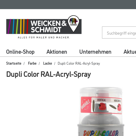
Zum
Zum
Inhalt
Navigationsmenü
springen
springen
Online-Shop
Aktionen
Unternehmen
Aktue
Startseite
Farbe
Lacke
Dupli Color RAL-Acryl-Spray
Dupli Color RAL-Acryl-Spray