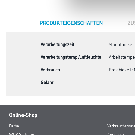
CURRENT
PRODUKTEIGENSCHAFTEN
ZU
TAB:
Verarbeitungszeit
Staubtrocken: 
Verarbeitungstemp./Luftfeuchte
Arbeitstempera
Verbrauch
Ergiebigkeit: 1
Gefahr
Online-Shop
Farbe
Verbrauchsmate
WDV-Systeme
Angebote