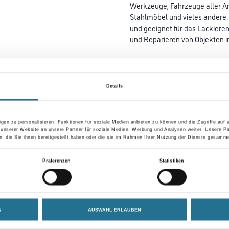
Werkzeuge, Fahrzeuge aller Art
Stahlmöbel und vieles andere. 
und geeignet für das Lackiere
und Reparieren von Objekten 
Farbtonbezeichnung
Details
Gebinde
gen zu personalisieren, Funktionen für soziale Medien anbieten zu können und die Zugriffe auf
 unserer Website an unsere Partner für soziale Medien, Werbung und Analysen weiter. Unsere Pa
 die Sie ihnen bereitgestellt haben oder die sie im Rahmen Ihrer Nutzung der Dienste gesamme
Umrechnungsfaktoren
Präferenzen
Statistiken
N
AUSWAHL ERLAUBEN