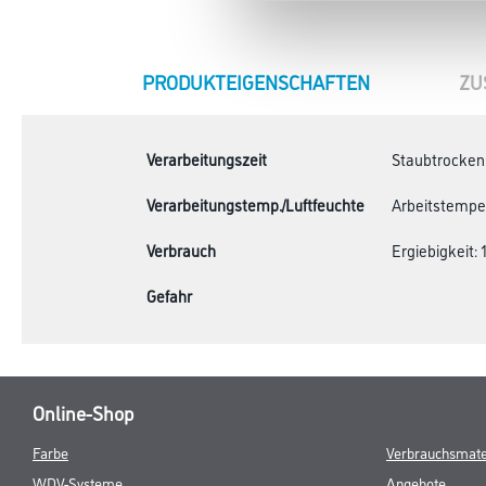
CURRENT
PRODUKTEIGENSCHAFTEN
ZU
TAB:
Verarbeitungszeit
Staubtrocken: 
Verarbeitungstemp./Luftfeuchte
Arbeitstempera
Verbrauch
Ergiebigkeit: 1
Gefahr
Online-Shop
Farbe
Verbrauchsmate
WDV-Systeme
Angebote