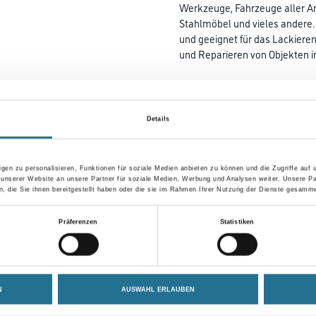
Werkzeuge, Fahrzeuge aller Art
Stahlmöbel und vieles andere. 
und geeignet für das Lackiere
und Reparieren von Objekten 
Farbtonbezeichnung
Details
Gebinde
gen zu personalisieren, Funktionen für soziale Medien anbieten zu können und die Zugriffe auf
 unserer Website an unsere Partner für soziale Medien, Werbung und Analysen weiter. Unsere Pa
 die Sie ihnen bereitgestellt haben oder die sie im Rahmen Ihrer Nutzung der Dienste gesamme
Umrechnungsfaktoren
Präferenzen
Statistiken
N
AUSWAHL ERLAUBEN