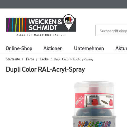
Zum
Zum
Inhalt
Navigationsmenü
springen
springen
Online-Shop
Aktionen
Unternehmen
Aktue
Startseite
Farbe
Lacke
Dupli Color RAL-Acryl-Spray
Dupli Color RAL-Acryl-Spray