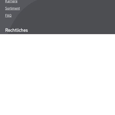
Karriere
Sortiment
FAQ
Rechtliches
AGB
Nutzungsbedingungen
Logistik- und Servicepreisliste
Impressum
Datenschutz
Integrität
Kontakt
Follow Us