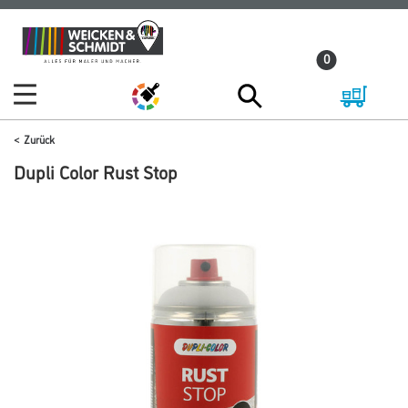
Zum
Zum
Inhalt
Navigationsmenü
0
springen
springen
Zurück
Dupli Color Rust Stop