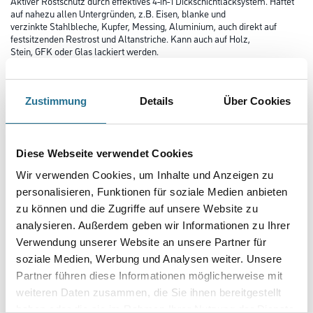
Aktiver Rostschutz durch effektives 4-in-1 Dickschichtlacksystem. Haftet
auf nahezu allen Untergründen, z.B. Eisen, blanke und
verzinkte Stahlbleche, Kupfer, Messing, Aluminium, auch direkt auf
festsitzenden Restrost und Altanstriche. Kann auch auf Holz,
Stein, GFK oder Glas lackiert werden.
Farbtonbezeichnung
Zustimmung
Details
Über Cookies
Glanzgrad
Diese Webseite verwendet Cookies
Wir verwenden Cookies, um Inhalte und Anzeigen zu
Gebinde
personalisieren, Funktionen für soziale Medien anbieten
zu können und die Zugriffe auf unsere Website zu
analysieren. Außerdem geben wir Informationen zu Ihrer
Verwendung unserer Website an unsere Partner für
soziale Medien, Werbung und Analysen weiter. Unsere
Partner führen diese Informationen möglicherweise mit
Umrechnungsfaktoren
weiteren Daten zusammen, die Sie ihnen bereitgestellt
haben oder die sie im Rahmen Ihrer Nutzung der Dienste