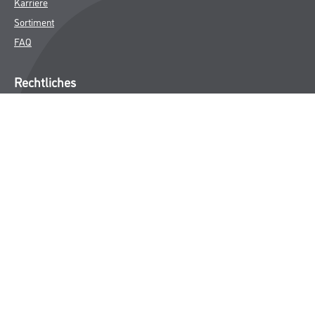
Karriere
Sortiment
FAQ
Rechtliches
AGB
Nutzungsbedingungen
Logistik- und Servicepreisliste
Impressum
Datenschutz
Integrität
Kontakt
Follow Us