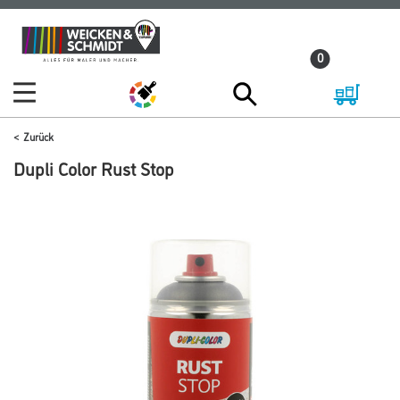
Zum
Zum
Inhalt
Navigationsmenü
0
springen
springen
Zurück
Dupli Color Rust Stop