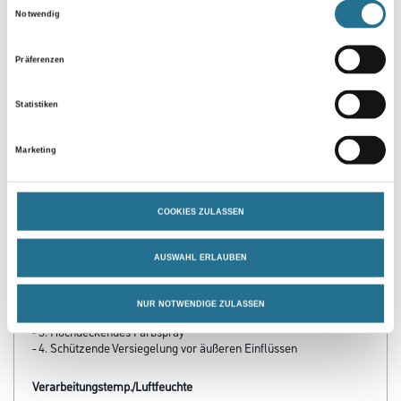
Einwilligungsauswahl
Notwendig
Präferenzen
Statistiken
Marketing
PRODUKTEIGENSCHAFTEN
Verarbeitungszeit
COOKIES ZULASSEN
Staubtrocken: 20 min, grifffest: 2 h, durchgetrocknet: 24 h,
überlackierbar: 24 h
AUSWAHL ERLAUBEN
Produkteigenschaft
- 1. Effektive Grundierung für perfekte Haftung
NUR NOTWENDIGE ZULASSEN
- 2. Aktiver Rostschutz durch LCI-Technologie
- 3. Hochdeckendes Farbspray
- 4. Schützende Versiegelung vor äußeren Einflüssen
Verarbeitungstemp./Luftfeuchte