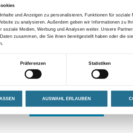
Cookies
nhalte und Anzeigen zu personalisieren, Funktionen für soziale
Website zu analysieren. Außerdem geben wir Informationen zu I
r soziale Medien, Werbung und Analysen weiter. Unsere Partner
 Daten zusammen, die Sie ihnen bereitgestellt haben oder die s
n.
 ZWISCHENFALL IST
Präferenzen
Statistiken
seln schon an der Lösung und werden das Problem so schnell
in der Zwischenzeit unseren Online-Shop und lassen Sie sic
LASSEN
AUSWAHL ERLAUBEN
C
ZURÜCK ZUM ONLINE-SHOP