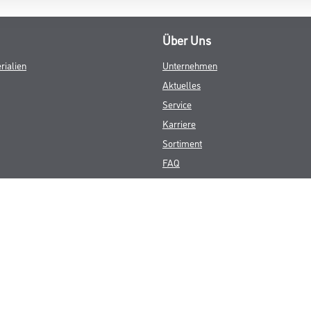
Über Uns
rialien
Unternehmen
Aktuelles
Service
Karriere
Sortiment
FAQ
© Copyright CMS Dienstleistungs-Gesellschaft
GEWERBLICHE KUNDEN. ALLE ANGEGEBENEN PREISE SIND ZZGL. GESETZL