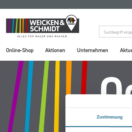
Zum
Zum
Inhalt
Navigationsmenü
springen
springen
Online-Shop
Aktionen
Unternehmen
Aktue
Zustimmung