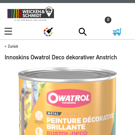
Zum
Zum
Inhalt
Navigationsmenü
0
springen
springen
Zurück
Innoskins Owatrol Deco dekorativer Anstrich