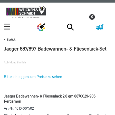
Zum
Zum
Inhalt
Navigationsmenü
0
springen
springen
Zurück
Jaeger 887/897 Badewannen- & Fliesenlack-Set
Abbildung ähnlich
Bitte einloggen, um Preise zu sehen
Jaeger Badewannen- & Fliesenlack 2,8 qm 8870029-906
Pergamon
Art-Nr.:
1010-001502