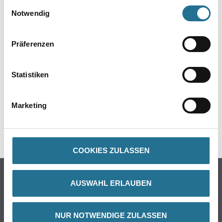
gesammelt haben.
Einwilligungsauswahl
Notwendig
Präferenzen
ZUSATZINFOS
Statistiken
GEFAHRENHINWEISE
DATENBLÄTTER
Marketing
SPEZIFIKATIONEN
COOKIES ZULASSEN
Online-Shop
AUSWAHL ERLAUBEN
Farbe
WDV-Systeme
NUR NOTWENDIGE ZULASSEN
Trockenbau