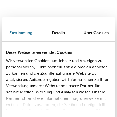
Zustimmung
Details
Über Cookies
PRODUKTEIGENSCHAFTEN
Produkteigenschaft
Diese Webseite verwendet Cookies
- Hohes Deckvermögen
Wir verwenden Cookies, um Inhalte und Anzeigen zu
- Lösemittelfrei
- Hochglänzend und extrem haltbar
personalisieren, Funktionen für soziale Medien anbieten
- Ohne Ausbau, ohne Schmutz
zu können und die Zugriffe auf unsere Website zu
- Dauerhaft warmwasserbeständig
analysieren. Außerdem geben wir Informationen zu Ihrer
- Leicht zu verarbeiten
Verwendung unserer Website an unsere Partner für
soziale Medien, Werbung und Analysen weiter. Unsere
Verbrauch
Partner führen diese Informationen möglicherweise mit
150 g
weiteren Daten zusammen, die Sie ihnen bereitgestellt
haben oder die sie im Rahmen Ihrer Nutzung der Dienste
Achtung