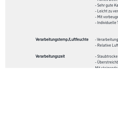
- Sehr gute 
- Leicht zu ve
- Mit vorbeu
- Individuelle
Verarbeitungstemp./Luftfeuchte
- Verarbeitun
- Relative Lu
Verarbeitungszeit
- Staubtrocke
- Überstreichb
Mit steigende
verlängern ni
Verbrauch
70 ml
Achtung