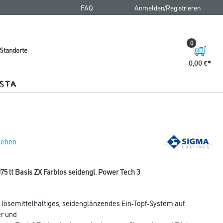
FAQ
Anmelden/Registrieren
0
Standorte
0,00 €
 sehen
975 lt Basis ZX Farblos seidengl. Power Tech 3
in lösemittelhaltiges, seidenglänzendes Ein-Topf-System auf
er und