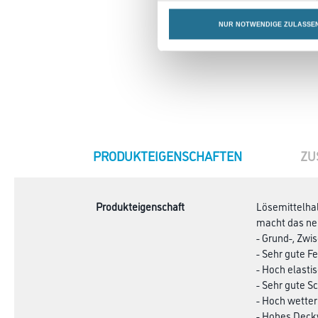
NUR NOTWENDIGE ZULASSE
CURRENT
PRODUKTEIGENSCHAFTEN
ZU
TAB:
Produkteigenschaft
Lösemittelhal
macht das neu
- Grund-, Zwi
- Sehr gute F
- Hoch elasti
- Sehr gute 
- Hoch wette
- Hohes Dec