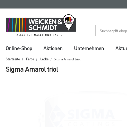
Zum
Zum
Inhalt
Navigationsmenü
springen
springen
Online-Shop
Aktionen
Unternehmen
Aktue
Startseite
Farbe
Lacke
Sigma Amarol triol
Sigma Amarol triol