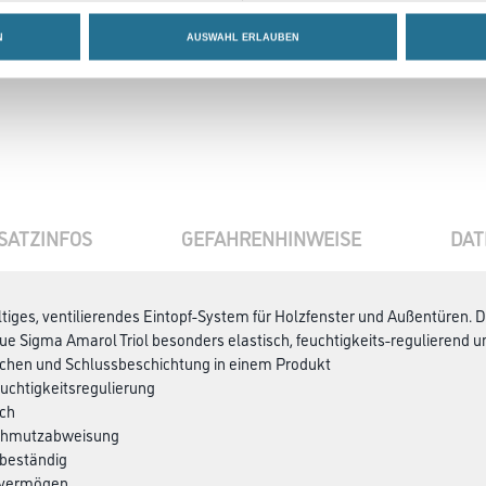
Zur Farbauswahl für Ihr
Wunschfarbton
N
AUSWAHL ERLAUBEN
SATZINFOS
GEFAHRENHINWEISE
DAT
tiges, ventilierendes Eintopf-System für Holzfenster und Außentüren. D
e Sigma Amarol Triol besonders elastisch, feuchtigkeits-regulierend
schen und Schlussbeschichtung in einem Produkt
euchtigkeitsregulierung
sch
Schmutzabweisung
rbeständig
kvermögen