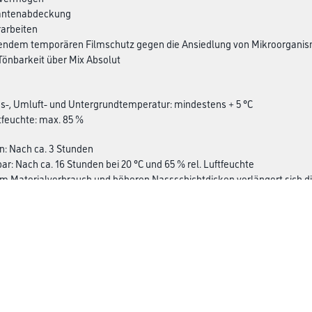
Kantenabdeckung
rarbeiten
gendem temporären Filmschutz gegen die Ansiedlung von Mikroorgani
 Tönbarkeit über Mix Absolut
gs-, Umluft- und Untergrundtemperatur: mindestens + 5 °C
ftfeuchte: max. 85 %
n: Nach ca. 3 Stunden
ar: Nach ca. 16 Stunden bei 20 °C und 65 % rel. Luftfeuchte
m Materialverbrauch und höheren Nassschichtdicken verlängert sich d
edrige Temperaturen die Trocknung.