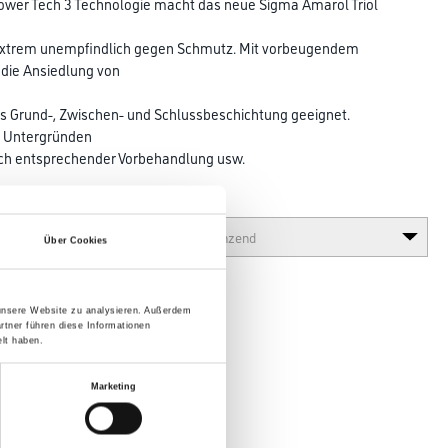
Power Tech 3 Technologie macht das neue Sigma Amarol Triol
 extrem unempfindlich gegen Schmutz. Mit vorbeugendem
die Ansiedlung von
als Grund-, Zwischen- und Schlussbeschichtung geeignet.
n Untergründen
ach entsprechender Vorbehandlung usw.
Glanzgrad
Über Cookies
 unsere Website zu analysieren. Außerdem
rtner führen diese Informationen
lt haben.
Marketing