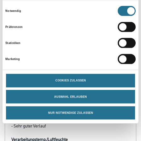
Zur Farbauswahl für Ihren Wunschfarbton
Einwilligungsauswahl
Notwendig
Präferenzen
Statistiken
Marketing
PRODUKTEIGENSCHAFTEN
COOKIES ZULASSEN
Produkteigenschaft
- Hoher Glanzgrad und Glanzhaltung
- Hohe Wetterbeständigkeit
AUSWAHL ERLAUBEN
- Hohe Weißstabilität
- Hoch kratz und abriebfest
- Leichte Verarbeitung
NUR NOTWENDIGE ZULASSEN
- Sehr hohe Deckkraft und Kantenabdeckung
- Sehr guter Verlauf
Verarbeitungstemp./Luftfeuchte