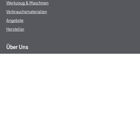
Werkzeug & Maschinen
Verbrauchsmaterialien
Angebote
Hersteller
Über Uns
Unternehmen
Aktuelles
Service
Karriere
Sortiment
FAQ
Rechtliches
AGB
Nutzungsbedingungen