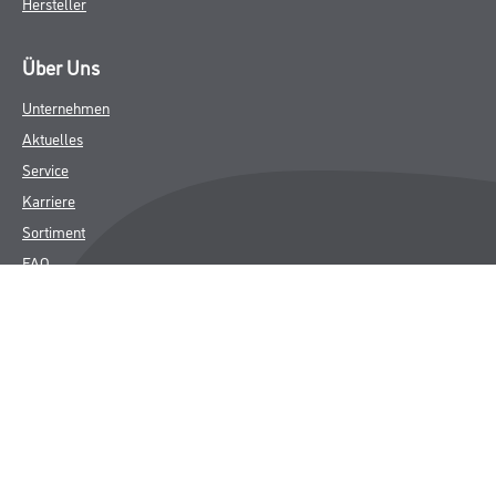
Hersteller
Über Uns
Unternehmen
Aktuelles
Service
Karriere
Sortiment
FAQ
Rechtliches
AGB
Nutzungsbedingungen
Logistik- und Servicepreisliste
Impressum
Datenschutz