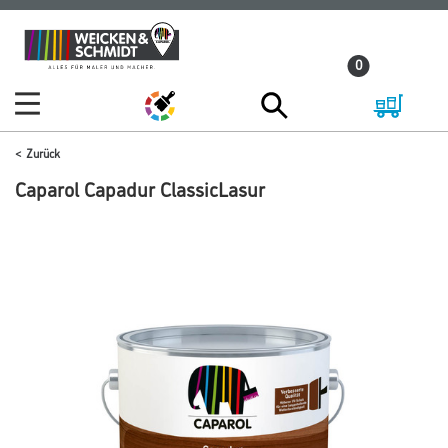
Zum
Zum
Inhalt
Navigationsmenü
0
springen
springen
Zurück
Caparol Capadur ClassicLasur