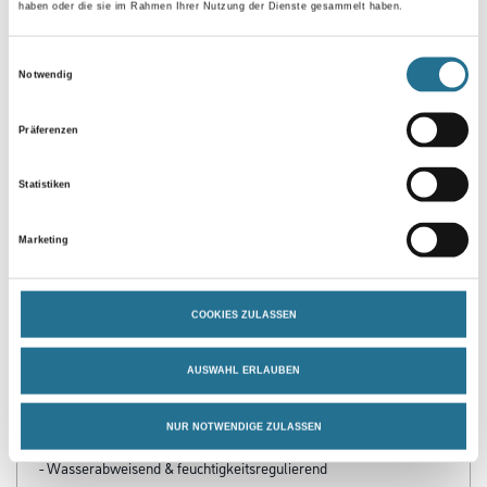
Umrechnungsfaktoren
haben oder die sie im Rahmen Ihrer Nutzung der Dienste gesammelt haben.
Einwilligungsauswahl
Zur Farbauswahl für Ihren Wunschfarbton
Notwendig
Präferenzen
Statistiken
Marketing
PRODUKTEIGENSCHAFTEN
COOKIES ZULASSEN
Produkteigenschaft
AUSWAHL ERLAUBEN
- Mit Filmschutz
- Hoher UV-Schutz - auch als farblose Alleinbeschichtung geeignet
- Ideal für die Renovierung
NUR NOTWENDIGE ZULASSEN
- Tropfgehemmt
- Wasserabweisend & feuchtigkeitsregulierend