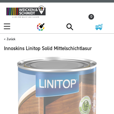
Zum
Zum
Inhalt
Navigationsmenü
0
springen
springen
Zurück
Innoskins Linitop Solid Mittelschichtlasur