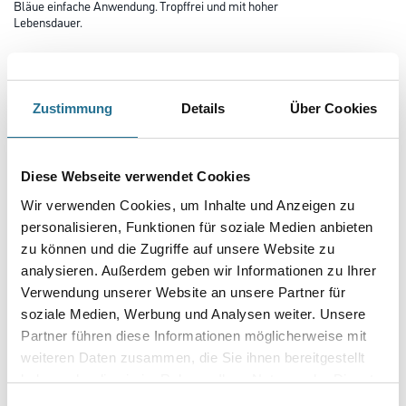
Bläue einfache Anwendung. Tropffrei und mit hoher
Lebensdauer.
Farbtonbezeichnung
Zustimmung
Details
Über Cookies
Glanzgrad
Diese Webseite verwendet Cookies
Gebinde
Wir verwenden Cookies, um Inhalte und Anzeigen zu
personalisieren, Funktionen für soziale Medien anbieten
zu können und die Zugriffe auf unsere Website zu
analysieren. Außerdem geben wir Informationen zu Ihrer
Verwendung unserer Website an unsere Partner für
soziale Medien, Werbung und Analysen weiter. Unsere
Umrechnungsfaktoren
Partner führen diese Informationen möglicherweise mit
weiteren Daten zusammen, die Sie ihnen bereitgestellt
haben oder die sie im Rahmen Ihrer Nutzung der Dienste
gesammelt haben.