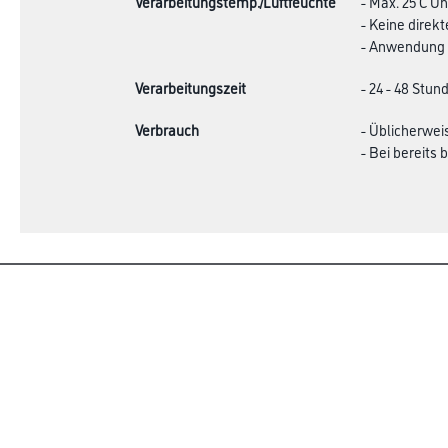
Verarbeitungstemp./Luftfeuchte
- Max. 25 C 
- Keine direk
- Anwendung 
Verarbeitungszeit
- 24 - 48 Stun
Verbrauch
- Üblicherweis
- Bei bereits 
Online-Shop
Farbe
Verbrauchsmate
WDV-Systeme
Angebote
Trockenbau
Hersteller
Putze & Spachtelmassen
Bodenbeläge