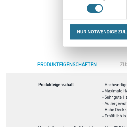
NUR NOTWENDIGE ZU
CURRENT
PRODUKTEIGENSCHAFTEN
ZU
TAB:
Produkteigenschaft
- Hochwertig
- Maximale Ha
- Sehr gute 
- Außergewöhn
- Hohe Deckkr
- Erhältlich 