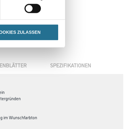
en
OOKIES ZULASSEN
ENBLÄTTER
SPEZIFIKATIONEN
ein
ntergründen
bung im Wunschfarbton