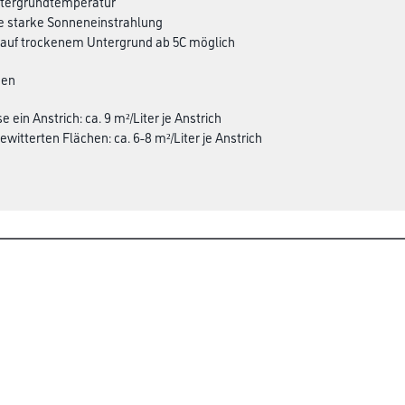
Untergrundtemperatur
te starke Sonneneinstrahlung
auf trockenem Untergrund ab 5C möglich
den
e ein Anstrich: ca. 9 m²/Liter je Anstrich
bewitterten Flächen: ca. 6-8 m²/Liter je Anstrich
Über Uns
rialien
Unternehmen
Aktuelles
Service
Karriere
Sortiment