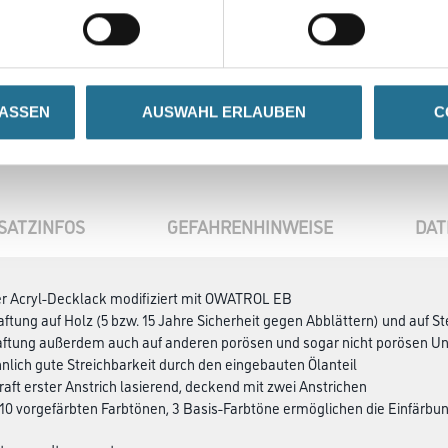
Zur Farbauswahl für Ihr
Wunschfarbton
LASSEN
AUSWAHL ERLAUBEN
C
SATZINFOS
GEFAHRENHINWEISE
DAT
er Acryl-Decklack modifiziert mit OWATROL EB
ftung auf Holz (5 bzw. 15 Jahre Sicherheit gegen Abblättern) und auf St
Haftung außerdem auch auf anderen porösen und sogar nicht porösen U
lich gute Streichbarkeit durch den eingebauten Ölanteil
aft erster Anstrich lasierend, deckend mit zwei Anstrichen
in 10 vorgefärbten Farbtönen, 3 Basis-Farbtöne ermöglichen die Einfär