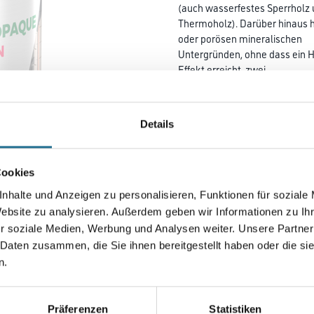
(auch wasserfestes Sperrholz
Thermoholz). Darüber hinaus h
oder porösen mineralischen
Untergründen, ohne dass ein Ha
Effekt erreicht, zwei
Anstriche ergeben eine decken
STAIN „matt“) oder seidenglä
(SOLID COLOR STAIN SG) erfol
Details
Farbtonbezeichnung
Cookies
nhalte und Anzeigen zu personalisieren, Funktionen für soziale
Gebinde
Website zu analysieren. Außerdem geben wir Informationen zu I
r soziale Medien, Werbung und Analysen weiter. Unsere Partner
 Daten zusammen, die Sie ihnen bereitgestellt haben oder die s
n.
Umrechnungsfaktoren
Präferenzen
Statistiken