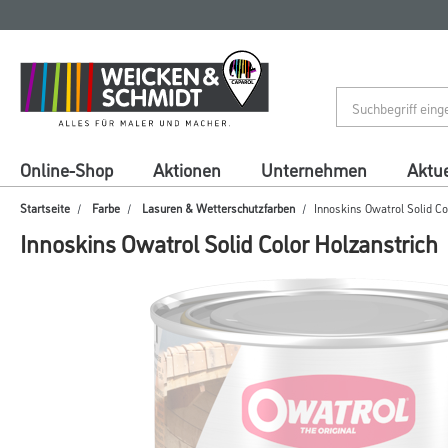
Zum
Zum
Inhalt
Navigationsmenü
springen
springen
Online-Shop
Aktionen
Unternehmen
Aktue
Startseite
Farbe
Lasuren & Wetterschutzfarben
Innoskins Owatrol Solid Co
Innoskins Owatrol Solid Color Holzanstrich