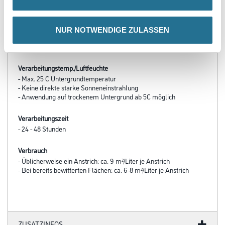
- Außergewöhnlich gute Streichbarkeit durch den eingebauten
Ölanteil
- Hohe Deckkraft erster Anstrich lasierend, deckend mit zwei
Anstrichen
NUR NOTWENDIGE ZULASSEN
- Erhältlich in 10 vorgefärbten Farbtönen, 3 Basis-Farbtöne
ermöglichen die Einfärbung im Wunschfarbton
Verarbeitungstemp./Luftfeuchte
- Max. 25 C Untergrundtemperatur
- Keine direkte starke Sonneneinstrahlung
- Anwendung auf trockenem Untergrund ab 5C möglich
Verarbeitungszeit
- 24 - 48 Stunden
Verbrauch
- Üblicherweise ein Anstrich: ca. 9 m²/Liter je Anstrich
- Bei bereits bewitterten Flächen: ca. 6-8 m²/Liter je Anstrich
ZUSATZINFOS