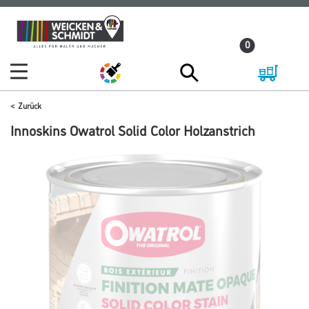
Zum
Zum
Inhalt
Navigationsmenü
0
springen
springen
Zurück
Innoskins Owatrol Solid Color Holzanstrich