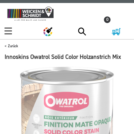
Zum
Zum
Inhalt
Navigationsmenü
0
springen
springen
Zurück
Innoskins Owatrol Solid Color Holzanstrich Mix