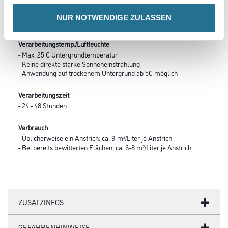
Anstrichen
- Erhältlich in 10 vorgefärbten Farbtönen, 3 Basis-Farbtöne
NUR NOTWENDIGE ZULASSEN
ermöglichen die Einfärbung im Wunschfarbton
Verarbeitungstemp./Luftfeuchte
- Max. 25 C Untergrundtemperatur
- Keine direkte starke Sonneneinstrahlung
- Anwendung auf trockenem Untergrund ab 5C möglich
Verarbeitungszeit
- 24 - 48 Stunden
Verbrauch
- Üblicherweise ein Anstrich: ca. 9 m²/Liter je Anstrich
- Bei bereits bewitterten Flächen: ca. 6-8 m²/Liter je Anstrich
ZUSATZINFOS
GEFAHRENHINWEISE