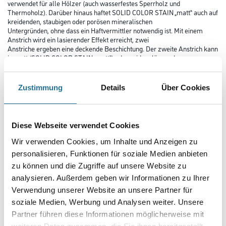
verwendet für alle Hölzer (auch wasserfestes Sperrholz und
Thermoholz). Darüber hinaus haftet SOLID COLOR STAIN „matt“ auch auf
kreidenden, staubigen oder porösen mineralischen
Untergründen, ohne dass ein Haftvermittler notwendig ist. Mit einem
Anstrich wird ein lasierender Effekt erreicht, zwei
Anstriche ergeben eine deckende Beschichtung. Der zweite Anstrich kann
in matt (SOLID COLOR STAIN „matt“) oder seidenglänzend
(SOLID COLOR STAIN SG) erfolgen.
Zustimmung
Details
Über Cookies
Farbtonbezeichnung
Diese Webseite verwendet Cookies
Glanzgrad
Wir verwenden Cookies, um Inhalte und Anzeigen zu
personalisieren, Funktionen für soziale Medien anbieten
zu können und die Zugriffe auf unsere Website zu
Gebinde
analysieren. Außerdem geben wir Informationen zu Ihrer
Verwendung unserer Website an unsere Partner für
soziale Medien, Werbung und Analysen weiter. Unsere
Partner führen diese Informationen möglicherweise mit