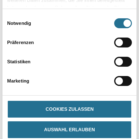
weiteren Daten zusammen, die Sie ihnen bereitgestellt
Umrechnungsfaktoren
haben oder die sie im Rahmen Ihrer Nutzung der Dienste
gesammelt haben.
Einwilligungsauswahl
Notwendig
Präferenzen
Statistiken
PRODUKTEIGENSCHAFTEN
Marketing
Produkteigenschaft
- Hochwertiger Acryl-Decklack modifiziert mit OWATROL EB
- Maximale Haftung auf Holz (5 bzw. 15 Jahre Sicherheit gegen
Abblättern) und auf Stein
COOKIES ZULASSEN
- Sehr gute Haftung außerdem auch auf anderen porösen und
sogar nicht porösen Untergründen
- Außergewöhnlich gute Streichbarkeit durch den eingebauten
AUSWAHL ERLAUBEN
Ölanteil
- Hohe Deckkraft erster Anstrich lasierend, deckend mit zwei