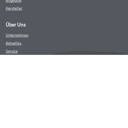
Hersteller
Über Uns
Unternehmen
Aktuelles
Service
Karriere
Sortiment
FAQ
Rechtliches
AGB
Nutzungsbedingungen
Logistik- und Servicepreisliste
Impressum