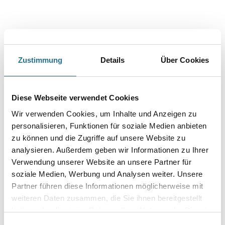
Zustimmung
Details
Über Cookies
PRODUKTEIGENSCHAFTEN
Produkteigenschaft
Diese Webseite verwendet Cookies
SOLID COLOR STAIN VENTI wird insbesondere verwendet für die
Lackierung von:
Wir verwenden Cookies, um Inhalte und Anzeigen zu
- Fenstern und Türen
personalisieren, Funktionen für soziale Medien anbieten
- Neue Hölzer, als auch bei der Überarbeitung von Altanstrichen
zu können und die Zugriffe auf unsere Website zu
- Für alle Holzsorten, die üblicherweise für den Bau von Fenstern
und Türen eingesetzt werden
analysieren. Außerdem geben wir Informationen zu Ihrer
- Toren
Verwendung unserer Website an unsere Partner für
- Fensterläden
soziale Medien, Werbung und Analysen weiter. Unsere
- Alle anderen Holzflächen, auf denen schnelle Trocknung des
Anstriches gewünscht ist
Partner führen diese Informationen möglicherweise mit
weiteren Daten zusammen, die Sie ihnen bereitgestellt
Verarbeitungstemp./Luftfeuchte
haben oder die sie im Rahmen Ihrer Nutzung der Dienste
- Verarbeitungstemperatur optimal: 10°C bis 27°C
gesammelt haben.
- Nicht bei direkter Sonneneinstrahlung verarbeiten