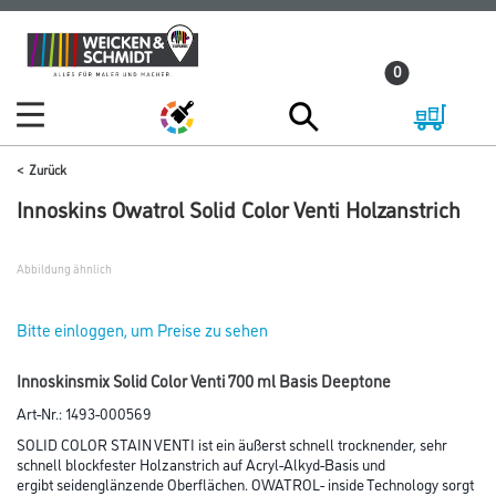
Zum
Zum
Inhalt
Navigationsmenü
0
springen
springen
Zurück
Innoskins Owatrol Solid Color Venti Holzanstrich
Abbildung ähnlich
Bitte einloggen, um Preise zu sehen
Innoskinsmix Solid Color Venti 700 ml Basis Deeptone
Art-Nr.:
1493-000569
SOLID COLOR STAIN VENTI ist ein äußerst schnell trocknender, sehr
schnell blockfester Holzanstrich auf Acryl-Alkyd-Basis und
ergibt seidenglänzende Oberflächen. OWATROL- inside Technology sorgt