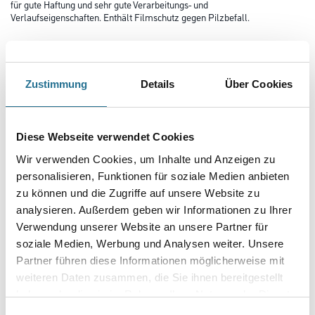
für gute Haftung und sehr gute Verarbeitungs- und
Verlaufseigenschaften. Enthält Filmschutz gegen Pilzbefall.
Farbtonbezeichnung
Zustimmung
Details
Über Cookies
Glanzgrad
Diese Webseite verwendet Cookies
Gebinde
Wir verwenden Cookies, um Inhalte und Anzeigen zu
personalisieren, Funktionen für soziale Medien anbieten
zu können und die Zugriffe auf unsere Website zu
analysieren. Außerdem geben wir Informationen zu Ihrer
Verwendung unserer Website an unsere Partner für
soziale Medien, Werbung und Analysen weiter. Unsere
Umrechnungsfaktoren
Partner führen diese Informationen möglicherweise mit
weiteren Daten zusammen, die Sie ihnen bereitgestellt
haben oder die sie im Rahmen Ihrer Nutzung der Dienste
gesammelt haben.