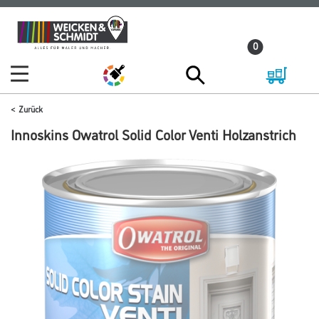
Zum
Zum
Inhalt
Navigationsmenü
0
springen
springen
Zurück
Innoskins Owatrol Solid Color Venti Holzanstrich