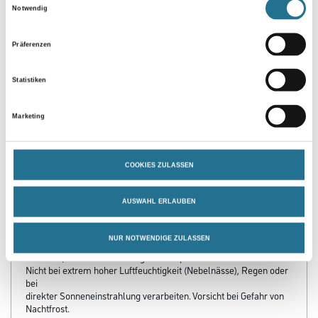
Notwendig
Präferenzen
Statistiken
PRODUKTEIGENSCHAFTEN
Marketing
Produkteigenschaft
COOKIES ZULASSEN
- Für außen
- Hohe Eindringtiefe
- Schützt Holz vor Feuchtigkeit
AUSWAHL ERLAUBEN
- Lösemittelhaltig
NUR NOTWENDIGE ZULASSEN
Verarbeitungstemp./Luftfeuchte
Material-, Umluft- und Untergrundtemperatur mindestens 5°C.
Nicht bei extrem hoher Luftfeuchtigkeit (Nebelnässe), Regen oder
bei
direkter Sonneneinstrahlung verarbeiten. Vorsicht bei Gefahr von
Nachtfrost.