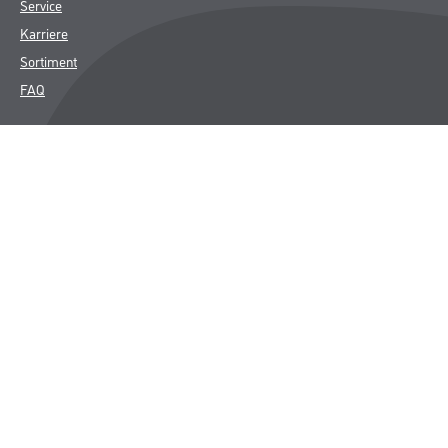
Service
Karriere
Sortiment
FAQ
Rechtliches
AGB
Nutzungsbedingungen
Logistik- und Servicepreisliste
Impressum
Datenschutz
Integrität
Kontakt
Follow Us