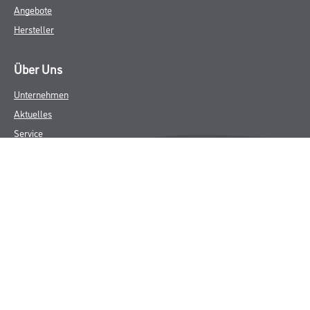
Angebote
Hersteller
Über Uns
Unternehmen
Aktuelles
Service
Karriere
Sortiment
FAQ
Rechtliches
AGB
Nutzungsbedingungen
Logistik- und Servicepreisliste