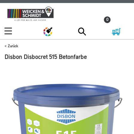
Zum
Zum
Inhalt
Navigationsmenü
0
springen
springen
Zurück
Disbon Disbocret 515 Betonfarbe