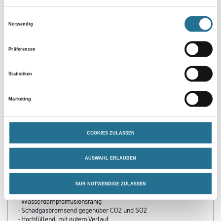
Zur Farbauswahl für Ihren Wunschfarbton
Einwilligungsauswahl
Notwendig
Präferenzen
Statistiken
Marketing
PRODUKTEIGENSCHAFTEN
COOKIES ZULASSEN
Produkteigenschaft
- Ideale Verarbeitungseigenschaften
AUSWAHL ERLAUBEN
- Wetterbeständig
- Alkalibeständig
- UV-beständig
NUR NOTWENDIGE ZULASSEN
- Rissüberdeckend bei oberflächennahen Rissen < 0,1 mm
- Wasserdampfdiffusionsfähig
- Schadgasbremsend gegenüber CO2 und SO2
- Hochfüllend, mit gutem Verlauf