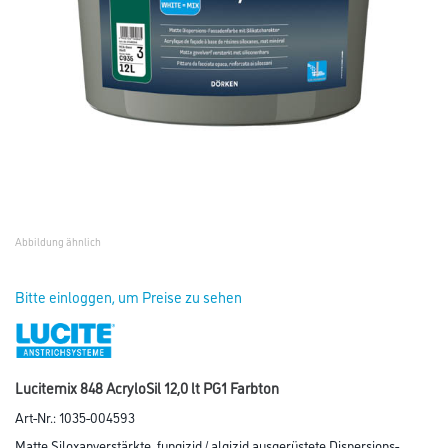
Abbildung ähnlich
Bitte einloggen, um Preise zu sehen
Lucitemix 848 AcryloSil 12,0 lt PG1 Farbton
Art-Nr.:
1035-004593
Matte Siloxanverstärkte, fungizid / algizid ausgerüstete Dispersions-