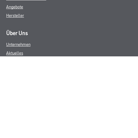
Angebote
Hersteller
Über Uns
Unternehmen
Aktuelles
Service
Karriere
Sortiment
FAQ
Rechtliches
AGB
Nutzungsbedingungen
Logistik- und Servicepreisliste