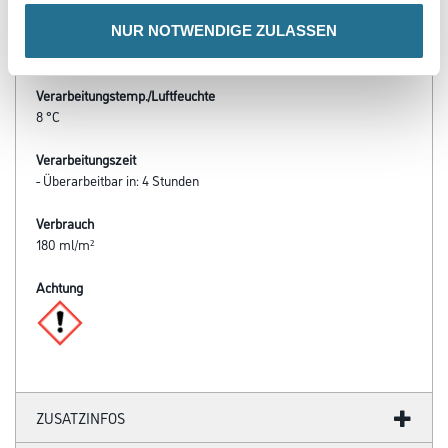
- Über das MixPlus- System maschinell abtönbar nach z.B. NCS
NUR NOTWENDIGE ZULASSEN
und handelsüblichen Farbtonkollektionen
- Filmkonserviert, nur für den Außeneinsatz
Verarbeitungstemp./Luftfeuchte
8 °C
Verarbeitungszeit
- Überarbeitbar in: 4 Stunden
Verbrauch
180 ml/m²
Achtung
ZUSATZINFOS