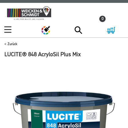
Zum
Zum
Inhalt
Navigationsmenü
0
springen
springen
Zurück
LUCITE® 848 AcryloSil Plus Mix