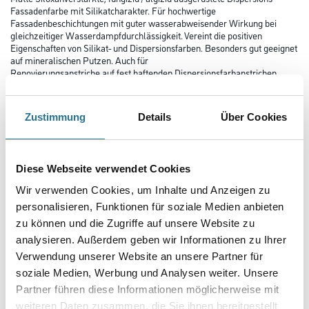
Fassadenfarbe mit Silikatcharakter. Für hochwertige
Fassadenbeschichtungen mit guter wasserabweisender Wirkung bei
gleichzeitiger Wasserdampfdurchlässigkeit. Vereint die positiven
Eigenschaften von Silikat- und Dispersionsfarben. Besonders gut geeignet
auf mineralischen Putzen. Auch für
Renovierungsanstriche auf fest haftenden Dispersionsfarbanstrichen
geeignet.
Farbtonbezeichnung
Zustimmung
Details
Über Cookies
Glanzgrad
Diese Webseite verwendet Cookies
Wir verwenden Cookies, um Inhalte und Anzeigen zu
personalisieren, Funktionen für soziale Medien anbieten
Gebinde
zu können und die Zugriffe auf unsere Website zu
analysieren. Außerdem geben wir Informationen zu Ihrer
Verwendung unserer Website an unsere Partner für
soziale Medien, Werbung und Analysen weiter. Unsere
Partner führen diese Informationen möglicherweise mit
weiteren Daten zusammen, die Sie ihnen bereitgestellt