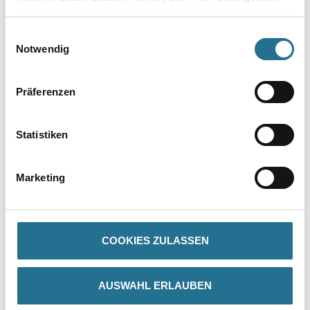
Umrechnungsfaktoren
haben oder die sie im Rahmen Ihrer Nutzung der Dienste
gesammelt haben.
Einwilligungsauswahl
Notwendig
Präferenzen
Statistiken
PRODUKTEIGENSCHAFTEN
Marketing
Produkteigenschaft
- Matt
- Leicht füllend
- Wetterbeständig
COOKIES ZULASSEN
- Wasserabweisend
- Diffusionsfähig
- Beständig gegen Industrieabgase
- Alkaliresistent
AUSWAHL ERLAUBEN
- Leicht verarbeitbar
- Wasserverdünnbar, umweltverträglich und geruchsarm