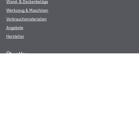
Wand- & Deckenbeläge
Werkzeug & Maschinen
Verbrauchsmaterialien
Angebote
Hersteller
Über Uns
Unternehmen
Aktuelles
Service
Karriere
Sortiment
FAQ
Rechtliches
AGB