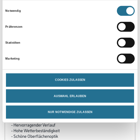
Zur Farbauswahl für Ihren Wunschfarbton
Einwilligungsauswahl
Notwendig
Präferenzen
Statistiken
Marketing
PRODUKTEIGENSCHAFTEN
COOKIES ZULASSEN
Produkteigenschaft
- Hohe Kratz und Stoßbeständigkeit
- Blockfest
AUSWAHL ERLAUBEN
- Geruchsarm
- Diffusionsfähig
- Lange Offenzeit
NUR NOTWENDIGE ZULASSEN
- Leichte Verarbeitung
- Hervorragender Verlauf
- Hohe Wetterbeständigkeit
- Schöne Oberflächenoptik