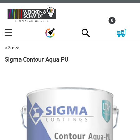
Zum
Zum
Inhalt
Navigationsmenü
0
springen
springen
Zurück
Sigma Contour Aqua PU