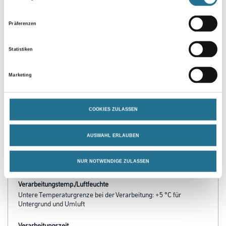
Präferenzen
Statistiken
PRODUKTEIGENSCHAFTEN
Marketing
Produkteigenschaft
- Mineralisch, Mörtelgruppe PII
COOKIES ZULASSEN
- Hoch wasserdampfdurchlässig
- Nicht quellbar
- Naß filzbar
AUSWAHL ERLAUBEN
- Feinkörnig, Korngröße max. 0,6 mm
- Wasserdampf-Diffusionswiderstandszahl µ < 12
- Hand- und maschinenverarbeitbar
NUR NOTWENDIGE ZULASSEN
Verarbeitungstemp./Luftfeuchte
Untere Temperaturgrenze bei der Verarbeitung: +5 °C für
Untergrund und Umluft
Verarbeitungszeit