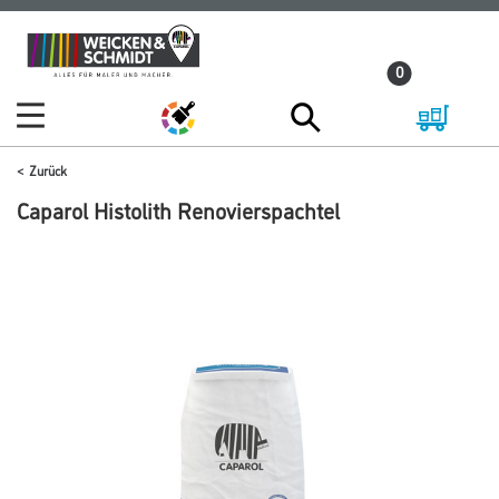
Zum
Zum
Inhalt
Navigationsmenü
0
springen
springen
Zurück
Caparol Histolith Renovierspachtel