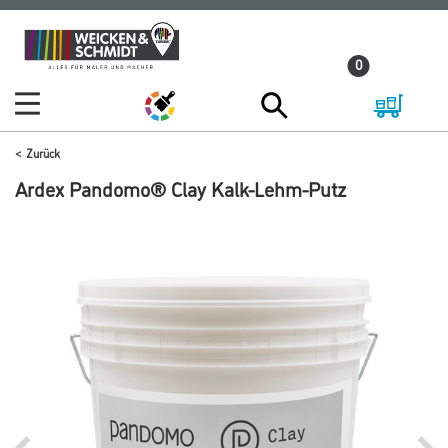
Zum
Zum
Inhalt
Navigationsmenü
0
springen
springen
Zurück
Ardex Pandomo® Clay Kalk-Lehm-Putz