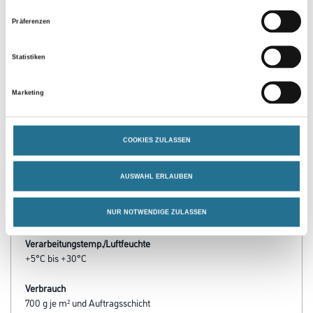
Präferenzen
PRODUKTEIGENSCHAFTEN
Statistiken
Marketing
Produkteigenschaft
- Individuelle Oberflächengestaltung von Wand- und
Deckenflächen
- Werkseitig eingefärbt in natürlichen Farbtönen
COOKIES ZULASSEN
- Gebrauchsfertig
- Einfache Verarbeitung
- Basierend auf natürlichen Rohstoffen: fördert das natürliche
AUSWAHL ERLAUBEN
Raumklima
- Sehr gute Wasserdampfaufnahme und feuchteregulierende
Eigenschaften
NUR NOTWENDIGE ZULASSEN
Verarbeitungstemp./Luftfeuchte
+5°C bis +30°C
Verbrauch
700 g je m² und Auftragsschicht