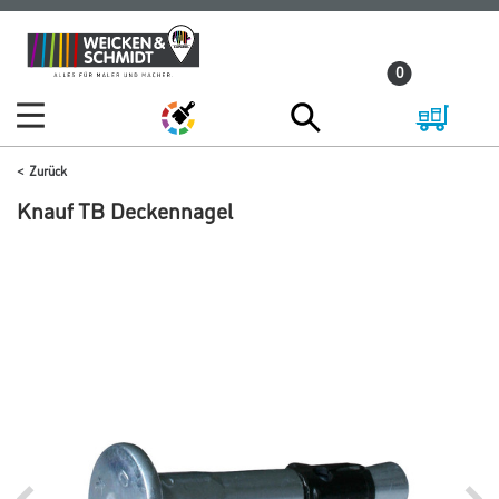
Zum
Zum
Inhalt
Navigationsmenü
0
springen
springen
Zurück
Knauf TB Deckennagel